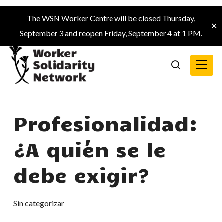
Skip
The WSN Worker Centre will be closed Thursday,
to
✕
September 3 and reopen Friday, September 4 at 1 PM.
main
content
Menu
search
Profesionalidad:
¿A quién se le
debe exigir?
Sin categorizar