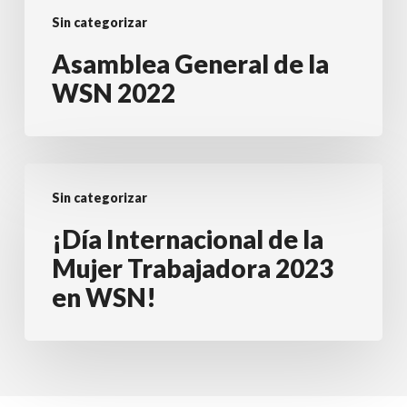
Sin categorizar
Asamblea General de la
WSN 2022
¡Día
Sin categorizar
Internacional
de
¡Día Internacional de la
la
Mujer Trabajadora 2023
Mujer
en WSN!
Trabajadora
2023
en
WSN!