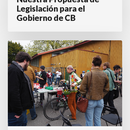
Legislación
Legislación para el
para
Gobierno de CB
el
Gobierno
de
Asamblea
CB
General
de
la
WSN
2022