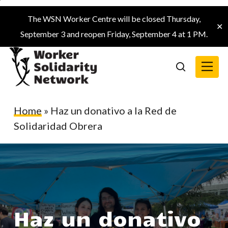
Skip
The WSN Worker Centre will be closed Thursday,
to
✕
September 3 and reopen Friday, September 4 at 1 PM.
main
content
Menu
search
Home
»
Haz un donativo a la Red de
Solidaridad Obrera
Haz un donativo