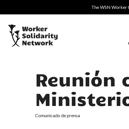
Skip
The WSN Worker Cen
to
main
content
Reunión c
Ministeri
Comunicado de prensa