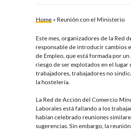
Home
»
Reunión con el Ministerio
Este mes, organizadores de la Red d
responsable de introducir cambios e
de Empleo, que está formada por un 
riesgo de ser explotados en el lugar
trabajadores, trabajadores no sindic
la hostelería.
La Red de Acción del Comercio Minor
Laborales está fallando a los trabaj
Hit enter to search or ESC to close
habían celebrado reuniones similares
sugerencias. Sin embargo, la reunió