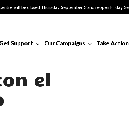
tre will be closed Thursday, September 3 and reopen Friday, S
Get Support
Our Campaigns
Take Action
on el
o