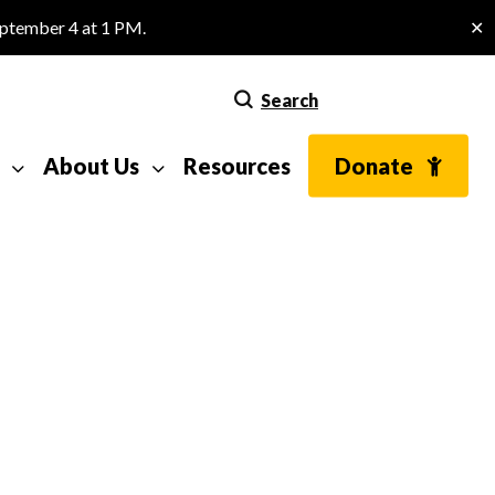
eptember 4 at 1 PM.
✕
Search
About Us
Resources
Donate