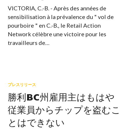
de
VICTORIA, C.-B. - Après des années de
leurs
sensibilisation à la prévalence du " vol de
employés
pourboire " en C.-B., le Retail Action
Network célèbre une victoire pour les
travailleurs de…
勝
利
プレスリリース
BC
勝利BC州雇用主はもはや
州
従業員からチップを盗むこ
雇
用
とはできない
主