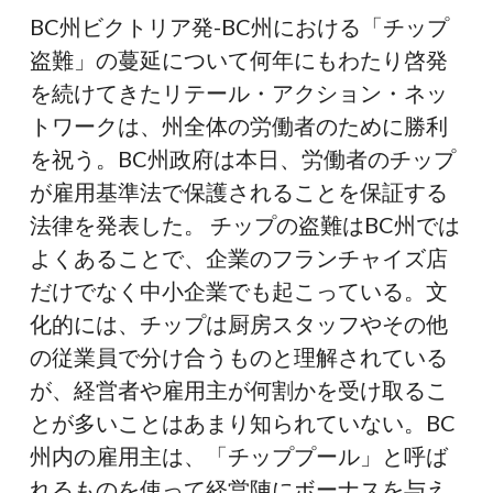
は
BC州ビクトリア発-BC州における「チップ
も
盗難」の蔓延について何年にもわたり啓発
は
を続けてきたリテール・アクション・ネッ
や
トワークは、州全体の労働者のために勝利
従
を祝う。BC州政府は本日、労働者のチップ
業
が雇用基準法で保護されることを保証する
員
法律を発表した。 チップの盗難はBC州では
か
よくあることで、企業のフランチャイズ店
ら
だけでなく中小企業でも起こっている。文
チ
化的には、チップは厨房スタッフやその他
ッ
の従業員で分け合うものと理解されている
プ
が、経営者や雇用主が何割かを受け取るこ
を
とが多いことはあまり知られていない。BC
盗
州内の雇用主は、「チッププール」と呼ば
む
れるものを使って経営陣にボーナスを与え