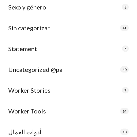
Sexo y género
2
Sin categorizar
41
Statement
5
Uncategorized @pa
40
Worker Stories
7
Worker Tools
14
أدوات العمال
10