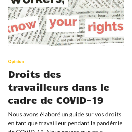
Droits
des
Opinion
travailleurs
Droits des
dans
travailleurs dans le
le
cadre
cadre de COVID-19
de
COVID-
Nous avons élaboré un guide sur vos droits
19
en tant que travailleur pendant la pandémie
de COVID-19. Nous savons que cela