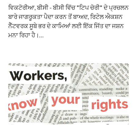
ਸੁਝਾਅ
없
ਵਿਕਟੋਰੀਆ, ਬੀਸੀ - ਬੀਸੀ ਵਿੱਚ "ਟਿਪ ਚੋਰੀ" ਦੇ ਪ੍ਰਚਲਨ
ਚੋਰੀ
습
ਬਾਰੇ ਜਾਗਰੂਕਤਾ ਪੈਦਾ ਕਰਨ ਤੋਂ ਬਾਅਦ, ਰਿਟੇਲ ਐਕਸ਼ਨ
ਨਹੀਂ
니
ਨੈੱਟਵਰਕ ਸੂਬੇ ਭਰ ਦੇ ਕਾਮਿਆਂ ਲਈ ਇੱਕ ਜਿੱਤ ਦਾ ਜਸ਼ਨ
ਕਰ
다.
ਮਨਾ ਰਿਹਾ ਹੈ।…
ਸਕਦੇ
Derechos