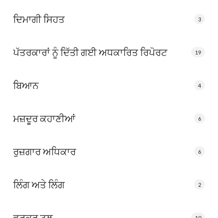
ਦਿਮਾਗੀ ਸਿਹਤ
3
ਪੱਤਰਕਾਰਾਂ ਨੂੰ ਦਿੱਤੀ ਗਈ ਅਧਕਾਰਿਤ ਰਿਪੋਰਟ
19
ਬਿਆਨ
4
ਮਜ਼ਦੂਰ ਕਹਾਣੀਆਂ
6
ਰੁਜ਼ਗਾਰ ਅਧਿਕਾਰ
6
ਲਿੰਗ ਅਤੇ ਲਿੰਗ
2
ਵਰਕਰ ਟੂਲ
10