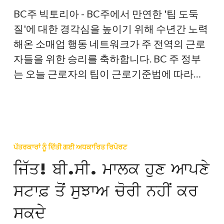
는
BC주 빅토리아 - BC주에서 만연한 '팁 도둑
더
질'에 대한 경각심을 높이기 위해 수년간 노력
이
해온 소매업 행동 네트워크가 주 전역의 근로
상
자들을 위한 승리를 축하합니다. BC 주 정부
직
는 오늘 근로자의 팁이 근로기준법에 따라…
원
으
로
ਜਿੱਤ!
부
ਬੀ.ਸੀ.
터
ਪੱਤਰਕਾਰਾਂ ਨੂੰ ਦਿੱਤੀ ਗਈ ਅਧਕਾਰਿਤ ਰਿਪੋਰਟ
ਮਾਲਕ
팁
ਜਿੱਤ! ਬੀ.ਸੀ. ਮਾਲਕ ਹੁਣ ਆਪਣੇ
ਹੁਣ
을
ਸਟਾਫ਼ ਤੋਂ ਸੁਝਾਅ ਚੋਰੀ ਨਹੀਂ ਕਰ
ਆਪਣੇ
훔
ਸਟਾਫ਼
칠
ਸਕਦੇ
ਤੋਂ
수