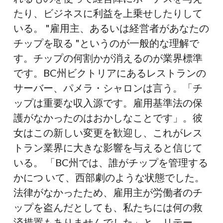
こ
たり、ビジネスに利益を上乗せしたりして
と
いる。 "雇用主、あるいは経営者があなたの
は
チップを取る "というのが一般的な理解で
で
す。チップの何割かが消えるのが業界標準
き
です。BC州ビクトリアにあるレストランの
な
サーバー、パメラ・シャロンは言う。「チ
い
ップは重要な収入源です。雇用基準法の保
護がなかったのはおかしなことです」。彼
女はこの新しい変更を歓迎し、これがレス
トラン業界に大きな影響を与えると信じて
いる。 「BC州では、誰がチップを管理する
かにつ いて、西部劇のような状態でした。
法律がなかったため、雇用主が労働者のチ
ップを盗んだとしても、私たちには何の救
済措置もありませんでした」と、リテー