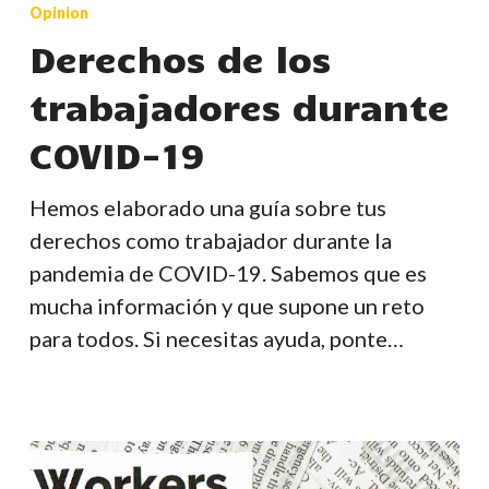
de
Opinion
los
Derechos de los
trabajadores
trabajadores durante
durante
COVID-
COVID-19
19
Hemos elaborado una guía sobre tus
derechos como trabajador durante la
pandemia de COVID-19. Sabemos que es
mucha información y que supone un reto
para todos. Si necesitas ayuda, ponte…