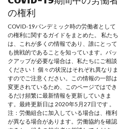
間
の権利
中
の
COVID-19パンデミック時の労働者として
労
の権利に関するガイドをまとめた。 私たち
働
は、これが多くの情報であり、誰にとって
者
も挑戦的であることを知っています。バッ
の
クアップが必要な場合は、私たちにご相談
権
ください！ 個々の状況はそれぞれ異なりま
利
すのでご注意ください。この情報の一部は
変更されているため、このページではでき
るだけ頻繁に最新情報を更新していきま
す。最終更新日は 2020年5月27日です 。
注：労働組合に加入している場合は、権利
が異なる場合があります。労働協約を確認