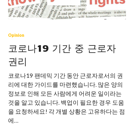
코
로
Opinion
나
코로나19 기간 중 근로자
19
권리
기
간
코로나19 팬데믹 기간 동안 근로자로서의 권
중
리에 대한 가이드를 마련했습니다. 많은 양의
근
정보로 인해 모든 사람에게 어려운 일이라는
로
것을 알고 있습니다. 백업이 필요한 경우 도움
자
을 요청하세요! 각 개별 상황은 고유하다는 점
권
에…
리