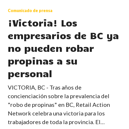
Los
Comunicado de prensa
empresarios
¡Victoria! Los
de
empresarios de BC ya
BC
ya
no pueden robar
no
propinas a su
pueden
robar
personal
propinas
a
VICTORIA, BC - Tras años de
su
concienciación sobre la prevalencia del
personal
"robo de propinas" en BC, Retail Action
Network celebra una victoria para los
trabajadores de toda la provincia. El…