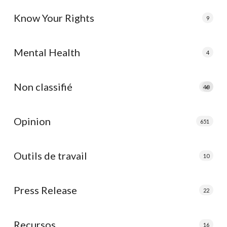
Know Your Rights
9
Mental Health
4
Non classifié
40
e
Opinion
651
Outils de travail
10
Press Release
22
Recursos
16