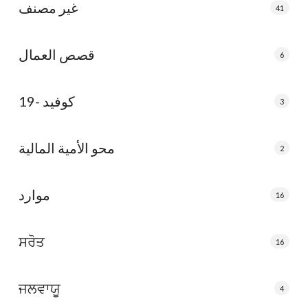
غير مصنف
41
قصص العمال
6
كوفيد -19
3
محو الأمية المالية
2
موارد
16
ਸਰੋਤ
16
ਜਲਵਾਯੂ
4