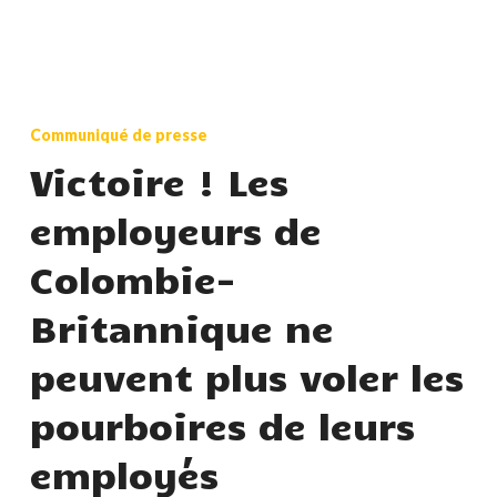
Victoire
!
Communiqué de presse
Les
Victoire ! Les
employeurs
employeurs de
de
Colombie-
Colombie-
Britannique
Britannique ne
ne
peuvent
peuvent plus voler les
plus
pourboires de leurs
voler
les
employés
pourboires