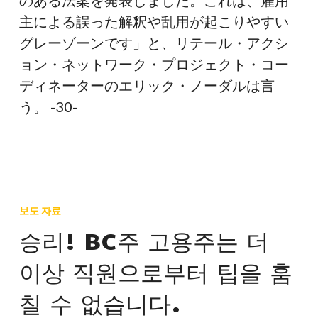
のある法案を発表しました。これは、雇用
主による誤った解釈や乱用が起こりやすい
グレーゾーンです」と、リテール・アクシ
ョン・ネットワーク・プロジェクト・コー
ディネーターのエリック・ノーダルは言
う。 -30-
승
리!
보도 자료
BC
승리! BC주 고용주는 더
주
이상 직원으로부터 팁을 훔
고
용
칠 수 없습니다.
주