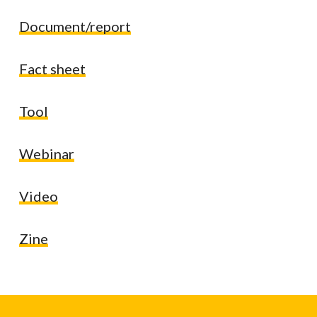
Document/report
Fact sheet
Tool
Webinar
Video
Zine