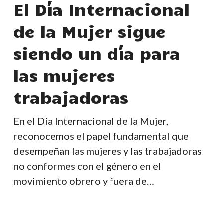
El Día Internacional
de
de la Mujer sigue
la
Mujer
siendo un día para
sigue
las mujeres
siendo
un
trabajadoras
día
para
En el Día Internacional de la Mujer,
las
reconocemos el papel fundamental que
mujeres
desempeñan las mujeres y las trabajadoras
trabajadoras
no conformes con el género en el
movimiento obrero y fuera de…