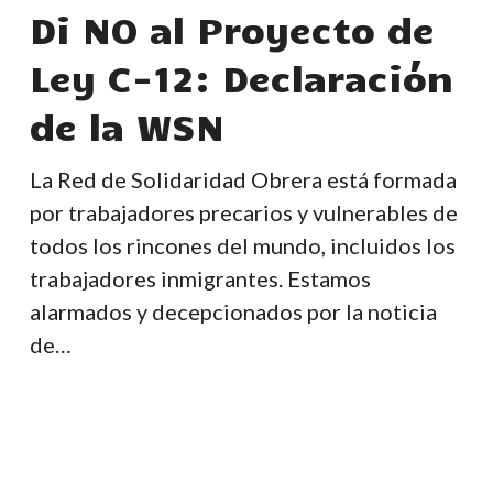
al
Di NO al Proyecto de
Proyecto
Ley C-12: Declaración
de
Ley
de la WSN
C-
12:
La Red de Solidaridad Obrera está formada
Declaración
por trabajadores precarios y vulnerables de
de
todos los rincones del mundo, incluidos los
la
trabajadores inmigrantes. Estamos
WSN
alarmados y decepcionados por la noticia
de…
Declaración