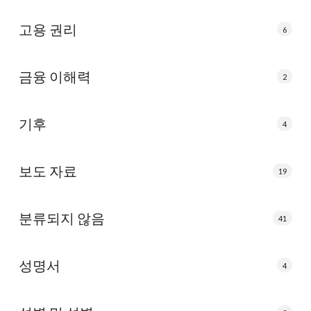
고용 권리
6
금융 이해력
2
기후
4
보도 자료
19
분류되지 않음
41
성명서
4