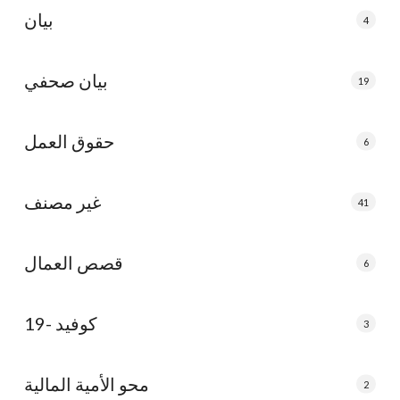
بيان
4
بيان صحفي
19
حقوق العمل
6
غير مصنف
41
قصص العمال
6
كوفيد -19
3
محو الأمية المالية
2