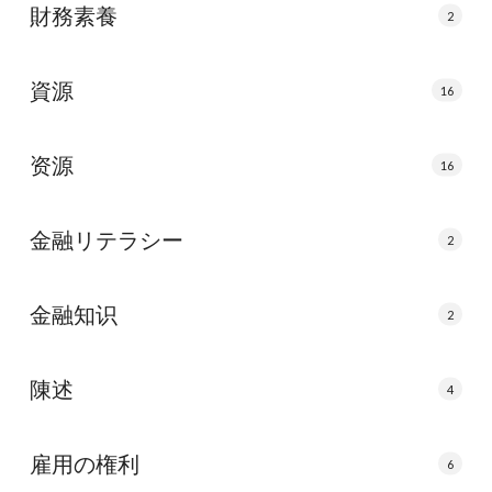
財務素養
2
資源
16
资源
16
金融リテラシー
2
金融知识
2
陳述
4
雇用の権利
6