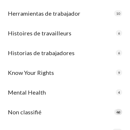
Herramientas de trabajador
10
Histoires de travailleurs
6
Historias de trabajadores
6
Know Your Rights
9
Mental Health
4
Non classifié
40
e