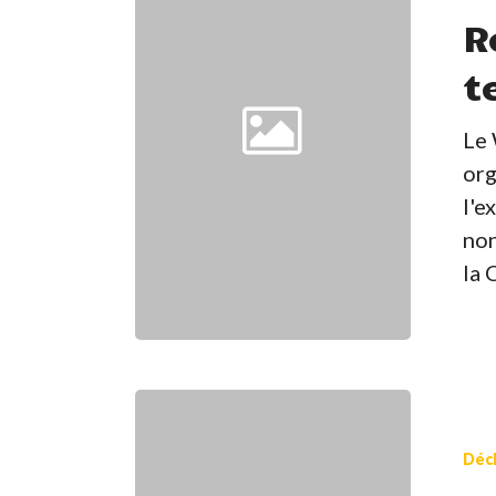
terres
R
t
Le 
org
l'e
non
la 
La
Journée
Décl
internat