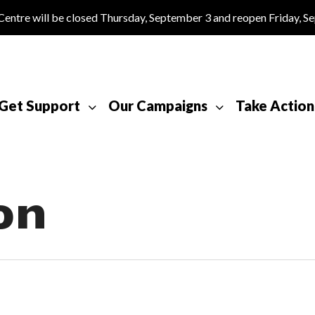
tre will be closed Thursday, September 3 and reopen Friday, S
Get Support
Our Campaigns
Take Action
on