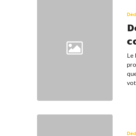
de
Décl
confiden
D
c
Le 
pro
que
vot
Reconna
des
Décl