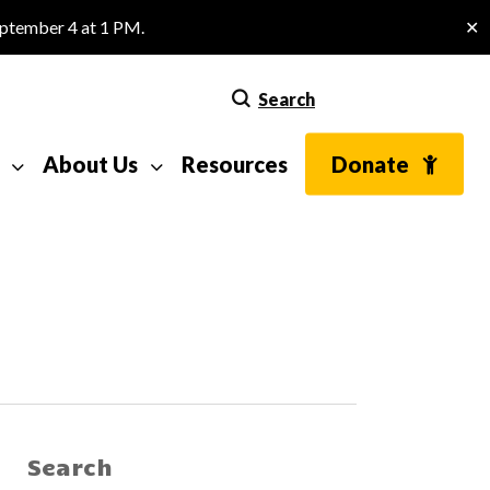
eptember 4 at 1 PM.
✕
Search
About Us
Resources
Donate
Search