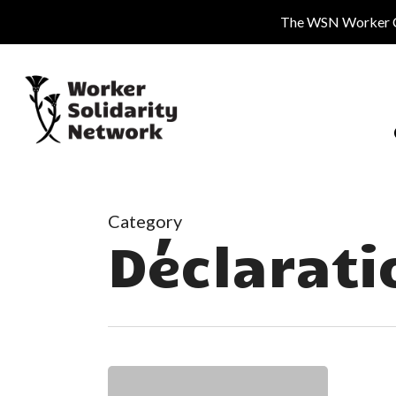
Skip
The WSN Worker Cen
to
main
content
Category
Déclarati
Dites