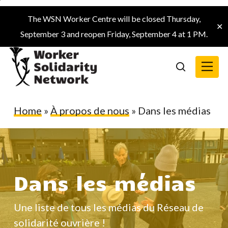
Skip
The WSN Worker Centre will be closed Thursday,
to
✕
September 3 and reopen Friday, September 4 at 1 PM.
main
content
Menu
search
Home
»
À propos de nous
»
Dans les médias
Dans les médias
Une liste de tous les médias du Réseau de
solidarité ouvrière !