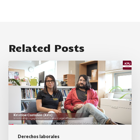
Related Posts
Presentación
de
la
KPU
y
la
WSN:
Los
Derechos laborales
problemas