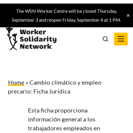
Skip
The WSN Worker Centre will be closed Thursday,
to
✕
September 3 and reopen Friday, September 4 at 1 PM.
main
content
Menu
search
Home
»
Cambio climático y empleo
precario: Ficha Jurídica
Esta ficha proporciona
información general a los
trabajadores empleados en