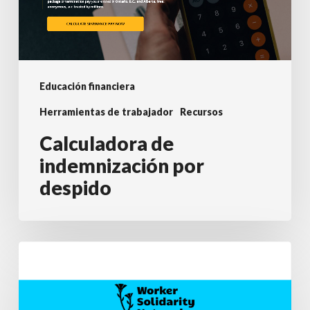
vida
laboral
Educación financiera
Herramientas de trabajador
Recursos
Calculadora de
indemnización por
despido
Kit
de
herramientas