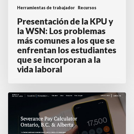
Herramientas de trabajador
Recursos
más
comunes
Presentación de la KPU y
a
la WSN: Los problemas
los
más comunes a los que se
que
enfrentan los estudiantes
se
que se incorporan a la
enfrentan
vida laboral
los
estudiantes
que
Calculadora
se
de
incorporan
indemnización
a
por
la
despido