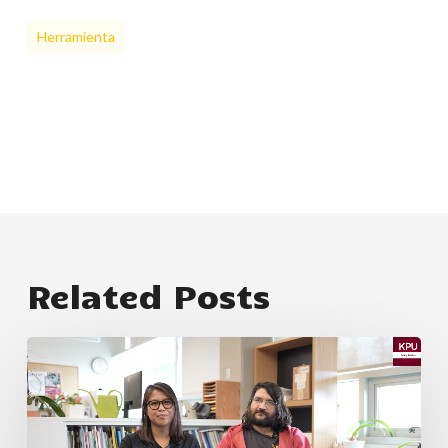
Herramienta
Related Posts
Presentación
de
la
KPU