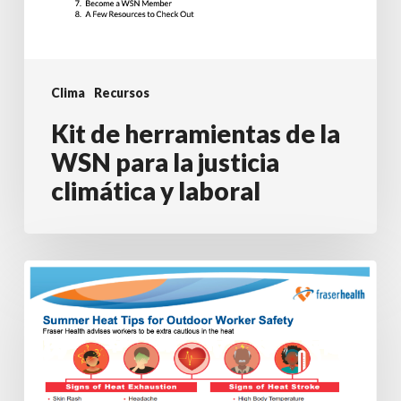
Clima
Recursos
Kit de herramientas de la
WSN para la justicia
climática y laboral
Consejos
sobre
el
calor
del