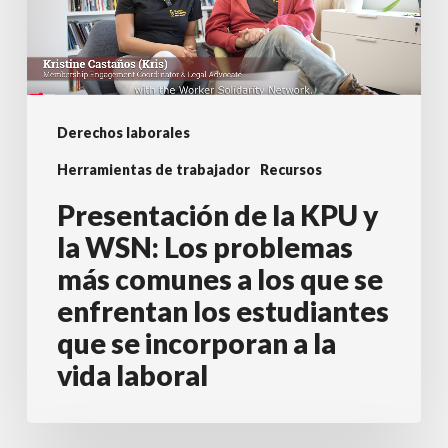
y
la
WSN:
Los
Derechos laborales
problemas
Herramientas de trabajador
Recursos
más
comunes
Presentación de la KPU y
a
la WSN: Los problemas
los
más comunes a los que se
que
enfrentan los estudiantes
se
que se incorporan a la
enfrentan
vida laboral
los
estudiantes
que