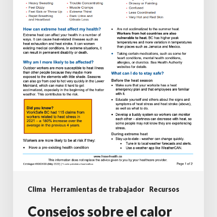
verano
para
la
seguridad
de
los
trabajadores
al
aire
libre
Clima
Herramientas de trabajador
Recursos
Consejos sobre el calor