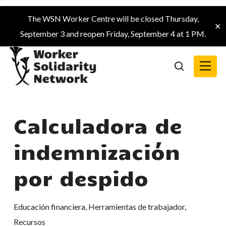
Skip
The WSN Worker Centre will be closed Thursday,
to
✕
September 3 and reopen Friday, September 4 at 1 PM.
main
content
Menu
search
Calculadora de
indemnización
por despido
Educación financiera
,
Herramientas de trabajador
,
Recursos