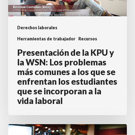
la
WSN:
Los
Derechos laborales
problemas
Herramientas de trabajador
Recursos
más
comunes
Presentación de la KPU y
a
la WSN: Los problemas
los
más comunes a los que se
que
enfrentan los estudiantes
se
que se incorporan a la
enfrentan
vida laboral
los
estudiantes
que
Activistas
se