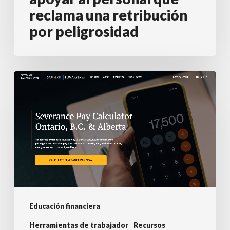
peligrosidad
reclama una retribución
por peligrosidad
Calculadora
de
indemnización
por
despido
Educación financiera
Herramientas de trabajador
Recursos