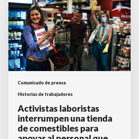
laboristas
incorporan
interrumpen
a
una
la
tienda
vida
de
laboral
comestibles
para
apoyar
al
Comunicado de prensa
personal
Historias de trabajadores
que
reclama
Activistas laboristas
una
interrumpen una tienda
retribución
de comestibles para
por
apoyar al personal que