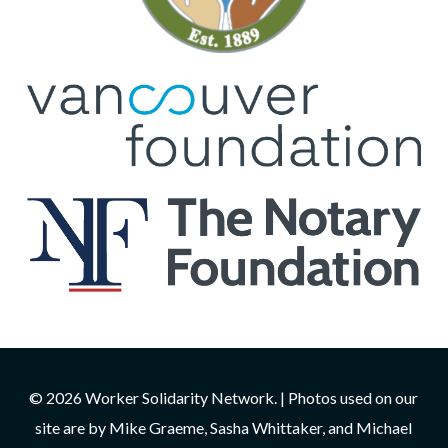
© 2026 Worker Solidarity Network. | Photos used on our
site are by Mike Graeme, Sasha Whittaker, and Michael