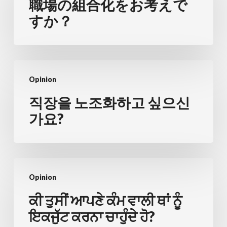
の
職場の組合化をお考えで
組
すか？
合
化
を
직
お
Opinion
장
考
을
직장을 노조화하고 싶으신
え
노
가요?
で
조
す
화
か？
하
ਕੀ
고
Opinion
ਤੁਸੀਂ
싶
ਆਪਣੇ
ਕੀ ਤੁਸੀਂ ਆਪਣੇ ਕੰਮ ਵਾਲੀ ਥਾਂ ਨੂੰ
으
ਕੰਮ
ਇਕਜੁੱਟ ਕਰਨਾ ਚਾਹੁੰਦੇ ਹੋ?
신
ਵਾਲੀ