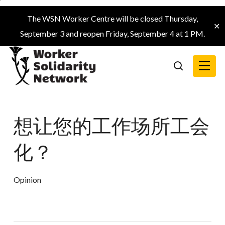
Skip
The WSN Worker Centre will be closed Thursday,
to
✕
September 3 and reopen Friday, September 4 at 1 PM.
main
content
Menu
search
想让您的工作场所工会
化？
Opinion