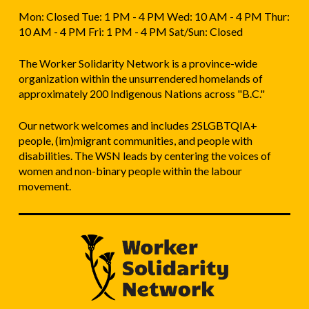
Mon: Closed Tue: 1 PM - 4 PM Wed: 10 AM - 4 PM Thur:
10 AM - 4 PM Fri: 1 PM - 4 PM Sat/Sun: Closed
The Worker Solidarity Network is a province-wide
organization within the unsurrendered homelands of
approximately 200 Indigenous Nations across "B.C."
Our network welcomes and includes 2SLGBTQIA+
people, (im)migrant communities, and people with
disabilities. The WSN leads by centering the voices of
women and non-binary people within the labour
movement.