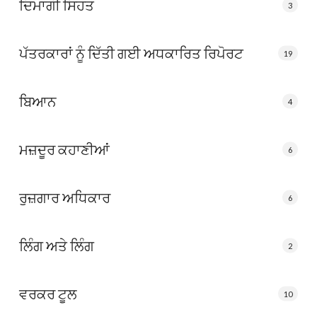
ਦਿਮਾਗੀ ਸਿਹਤ
3
ਪੱਤਰਕਾਰਾਂ ਨੂੰ ਦਿੱਤੀ ਗਈ ਅਧਕਾਰਿਤ ਰਿਪੋਰਟ
19
ਬਿਆਨ
4
ਮਜ਼ਦੂਰ ਕਹਾਣੀਆਂ
6
ਰੁਜ਼ਗਾਰ ਅਧਿਕਾਰ
6
ਲਿੰਗ ਅਤੇ ਲਿੰਗ
2
ਵਰਕਰ ਟੂਲ
10