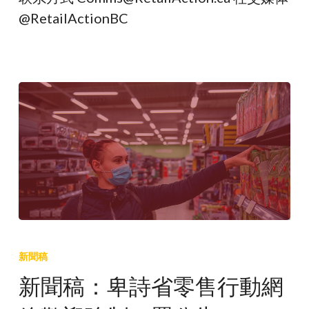
@RetailActionBC
新
聞
新聞稿
稿：
新聞稿：卑詩省零售行動網
卑