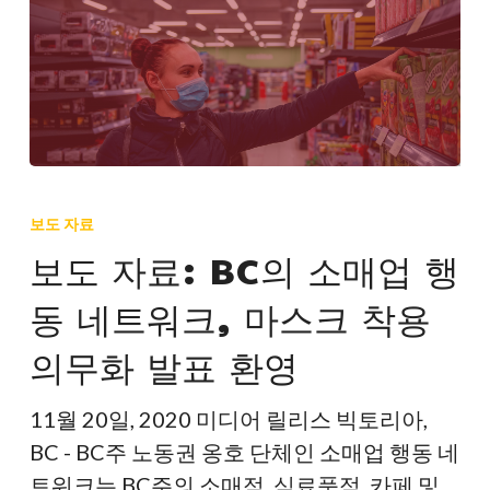
보
도
보도 자료
자
보도 자료: BC의 소매업 행
료:
동 네트워크, 마스크 착용
BC
의
의무화 발표 환영
소
매
11월 20일, 2020 미디어 릴리스 빅토리아,
업
BC - BC주 노동권 옹호 단체인 소매업 행동 네
행
트워크는 BC주의 소매점, 식료품점, 카페 및