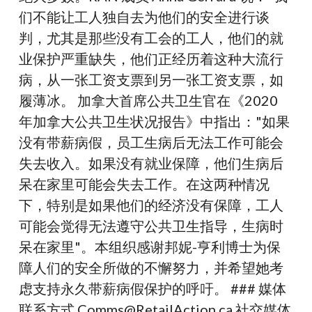
制
们不能让工人独自去为他们的安全进行谈
性
判，尤其是那些没有工会的工人，他们的就
口
业保护严重缺失，他们正经历着这种大流行
罩
病，从一张工资支票到另一张工资支票，如
公
履薄冰。 加拿大首席公共卫生官在《2020
告
年加拿大公共卫生状况报告》中指出："如果
没有带薪病假，员工生病后无法工作可能会
失去收入。如果没有就业保障，他们生病后
呆在家里可能会失去工作。在这两种情况
下，特别是如果他们的经济没有保障，工人
可能会觉得无法遵守公共卫生指导，生病时
呆在家里"。本组织感谢邦妮-亨利博士为保
障人们的安全所做的不懈努力，并希望她考
虑支持永久带薪病假保护的呼吁。 ### 媒体
联系方式 Comms@RetailAction.ca 社交媒体