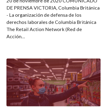
20 de noviembre de 2020 COMUNICADO
el
DE PRENSA VICTORIA, Columbia Británica
anuncio
- La organización de defensa de los
de
derechos laborales de Columbia Británica
la
The Retail Action Network (Red de
máscara
Acción…
obligatoria