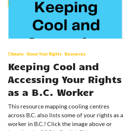
Keeping
Cool
Climate
Know Your Rights
Resources
and
Keeping Cool and
Accessing
Accessing Your Rights
Your
Rights
as a B.C. Worker
as
a
This resource mapping cooling centres
B.C.
across B.C. also lists some of your rights as a
Worker
worker in B.C.! Click the image above or