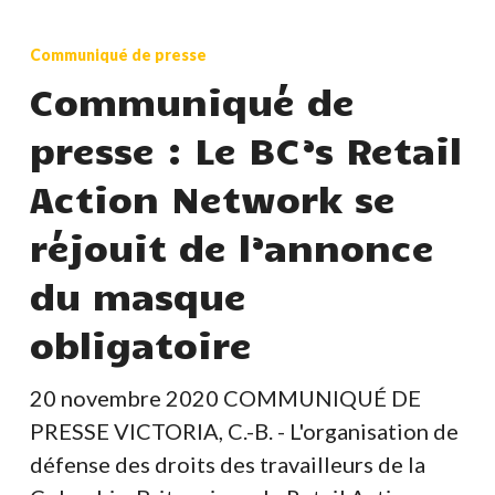
Communiqué
de
Communiqué de presse
presse
Communiqué de
:
presse : Le BC’s Retail
Le
BC’s
Action Network se
Retail
réjouit de l’annonce
Action
Network
du masque
se
obligatoire
réjouit
de
20 novembre 2020 COMMUNIQUÉ DE
l’annonce
PRESSE VICTORIA, C.-B. - L'organisation de
du
défense des droits des travailleurs de la
masque