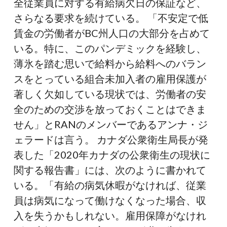
全従業員に対する有給病欠日の保証など、
ネ
さらなる要求を続けている。 「不安定で低
ッ
賃金の労働者がBC州人口の大部分を占めて
ト
いる。特に、このパンデミックを経験し、
ワ
薄氷を踏む思いで給料から給料へのバラン
ー
スをとっている組合未加入者の雇用保護が
ク、
著しく欠如している現状では、労働者の安
マ
全のための交渉を放っておくことはできま
ス
せん」とRANのメンバーであるアンナ・ジ
ク
ェラードは言う。 カナダ公衆衛生局長が発
義
表した「2020年カナダの公衆衛生の現状に
務
関する報告書」には、次のように書かれて
化
いる。「有給の病気休暇がなければ、従業
の
員は病気になって働けなくなった場合、収
発
入を失うかもしれない。雇用保障がなけれ
表