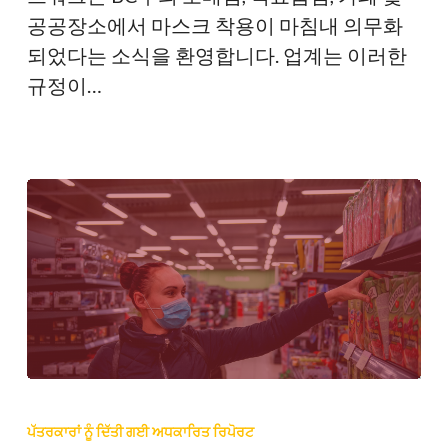
동
공공장소에서 마스크 착용이 마침내 의무화
네
되었다는 소식을 환영합니다. 업계는 이러한
트
규정이…
워
크,
마
스
크
착
용
의
무
화
ਪ੍ਰੈਸ
발
ਰਿਲੀਜ਼:
ਪੱਤਰਕਾਰਾਂ ਨੂੰ ਦਿੱਤੀ ਗਈ ਅਧਕਾਰਿਤ ਰਿਪੋਰਟ
표