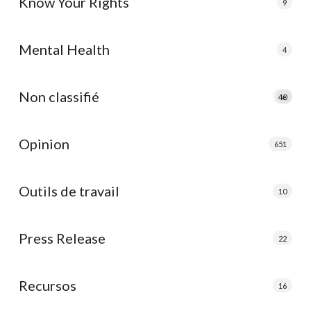
Know Your Rights
9
Mental Health
4
Non classifié
40
e
Opinion
651
Outils de travail
10
Press Release
22
Recursos
16