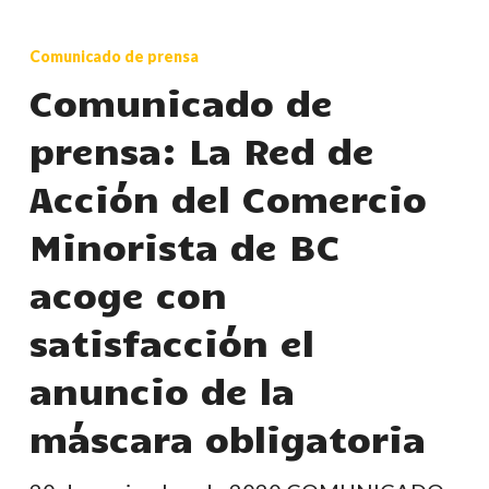
Comunicado
de
Comunicado de prensa
prensa:
Comunicado de
La
prensa: La Red de
Red
de
Acción del Comercio
Acción
Minorista de BC
del
Comercio
acoge con
Minorista
satisfacción el
de
BC
anuncio de la
acoge
máscara obligatoria
con
satisfacción