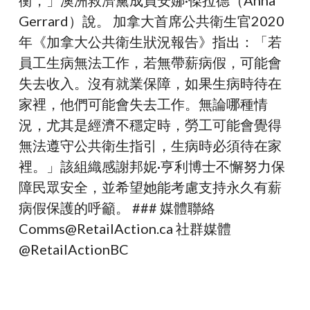
衡，」澳洲救濟黨成員安娜·傑拉德（Anna
告
Gerrard）說。 加拿大首席公共衛生官2020
年《加拿大公共衛生狀況報告》指出：「若
員工生病無法工作，若無帶薪病假，可能會
失去收入。沒有就業保障，如果生病時待在
家裡，他們可能會失去工作。無論哪種情
況，尤其是經濟不穩定時，勞工可能會覺得
無法遵守公共衛生指引，生病時必須待在家
裡。」該組織感謝邦妮·亨利博士不懈努力保
障民眾安全，並希望她能考慮支持永久有薪
病假保護的呼籲。 ### 媒體聯絡
Comms@RetailAction.ca 社群媒體
@RetailActionBC