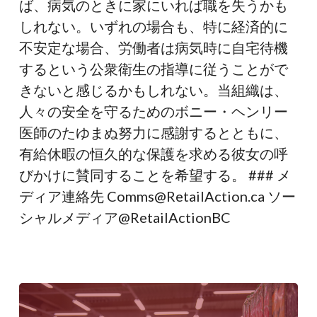
ば、病気のときに家にいれば職を失うかも
を
しれない。いずれの場合も、特に経済的に
歓
不安定な場合、労働者は病気時に自宅待機
迎
するという公衆衛生の指導に従うことがで
きないと感じるかもしれない。当組織は、
人々の安全を守るためのボニー・ヘンリー
医師のたゆまぬ努力に感謝するとともに、
有給休暇の恒久的な保護を求める彼女の呼
びかけに賛同することを希望する。 ### メ
ディア連絡先 Comms@RetailAction.ca ソー
シャルメディア@RetailActionBC