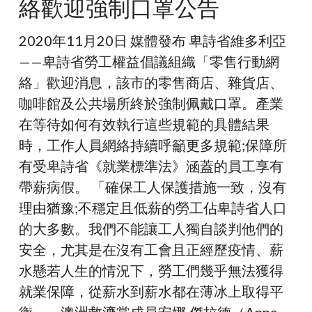
絡歡迎強制口罩公告
詩
省
2020年11月20日 媒體發布 卑詩省維多利亞
零
——卑詩省勞工權益倡議組織「零售行動網
售
絡」歡迎消息，該市的零售商店、雜貨店、
行
咖啡館及公共場所終於強制佩戴口罩。產業
動
在等待如何有效執行這些規範的具體結果
網
時，工作人員網絡持續呼籲更多規範;保障所
絡
有受卑詩省《就業標準法》涵蓋的員工享有
歡
帶薪病假。 「確保工人保護措施一致，沒有
迎
理由猶豫;不穩定且低薪的勞工佔卑詩省人口
強
的大多數。我們不能讓工人獨自談判他們的
制
安全，尤其是在沒有工會且正經歷疫情、薪
口
水懸若人生的情況下，勞工們幾乎無法獲得
罩
就業保障，從薪水到薪水都在薄冰上取得平
公