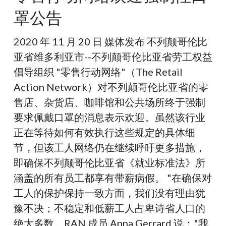
颠
罩公告
哥
伦
2020 年 11 月 20 日 媒体发布 不列颠哥伦比
比
亚省维多利亚市--不列颠哥伦比亚省劳工权益
亚
倡导组织 "零售行动网络"（The Retail
省
Action Network）对不列颠哥伦比亚省的零
零
售店、杂货店、咖啡馆和公共场所终于强制
售
要求佩戴口罩的消息表示欢迎。虽然该行业
行
正在等待如何有效执行这些规定的具体细
动
节，但该工人网络仍在继续呼吁更多措施，
网
即确保不列颠哥伦比亚省《就业标准法》所
络
涵盖的所有员工都享有带薪病假。 "在确保对
欢
工人的保护保持一致方面，我们没有理由犹
迎
豫不决；不稳定和低薪工人占卑诗省人口的
强
绝大多数。RAN 成员 Anna Gerrard 说："我