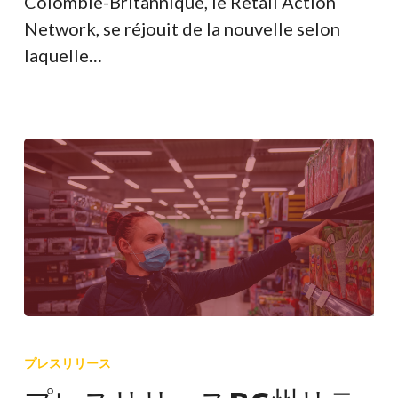
Colombie-Britannique, le Retail Action
obligatoire
Network, se réjouit de la nouvelle selon
laquelle…
プ
レ
プレスリリース
ス