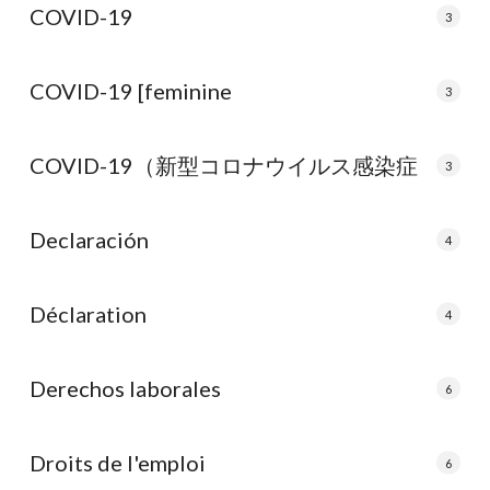
COVID-19
3
COVID-19 [feminine
3
COVID-19（新型コロナウイルス感染症
3
Declaración
4
Déclaration
4
Derechos laborales
6
Droits de l'emploi
6