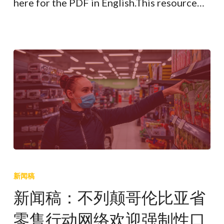
here for the PDF in English.This resource…
新
闻
新闻稿
稿：
新闻稿：不列颠哥伦比亚省
不
零售行动网络欢迎强制性口
列