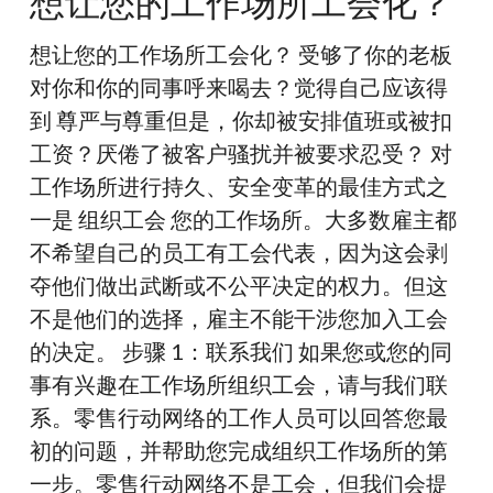
想让您的工作场所工会化？
的
工
想让您的工作场所工会化？ 受够了你的老板
作
对你和你的同事呼来喝去？觉得自己应该得
场
到 尊严与尊重但是，你却被安排值班或被扣
所
工资？厌倦了被客户骚扰并被要求忍受？ 对
工
工作场所进行持久、安全变革的最佳方式之
会
一是 组织工会 您的工作场所。大多数雇主都
化？
不希望自己的员工有工会代表，因为这会剥
夺他们做出武断或不公平决定的权力。但这
不是他们的选择，雇主不能干涉您加入工会
的决定。 步骤 1：联系我们 如果您或您的同
事有兴趣在工作场所组织工会，请与我们联
系。零售行动网络的工作人员可以回答您最
初的问题，并帮助您完成组织工作场所的第
一步。零售行动网络不是工会，但我们会提