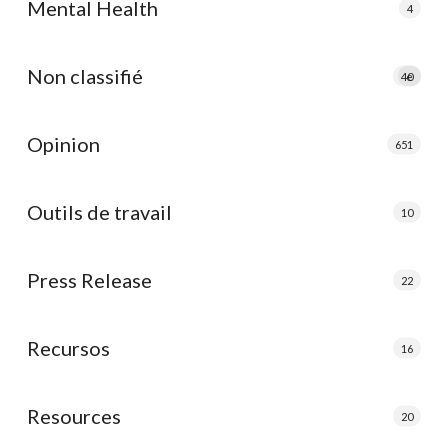
Mental Health
4
Non classifié
40
e
Opinion
651
Outils de travail
10
Press Release
22
Recursos
16
Resources
20