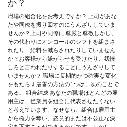
か？
合
化
職場の組合化をお考えですか？ 上司があな
を
たや同僚を振り回すのにうんざりしていま
お
せんか？上司や同僚に 尊厳と尊敬しかし、
考
その代わりにオンコールのシフトを組まさ
え
れたり、給料を減らされたりしていません
で
か？お客様から嫌がらせを受けたり、我慢
す
しろと言われたりすることにうんざりして
か？
いませんか？ 職場に長期的かつ確実な変化
をもたらす最善の方法の1つは、次のことで
ある。 組合結成 あなたの職場ほとんどの雇
用主は、従業員を組合に代表させたくない
と考えています。なぜなら、組合は雇用主
から権力を奪い、恣意的または不公正な決
定を下すことができるからです。しかし、