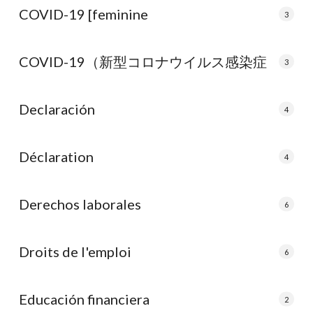
COVID-19 [feminine
3
COVID-19（新型コロナウイルス感染症
3
Declaración
4
Déclaration
4
Derechos laborales
6
Droits de l'emploi
6
Educación financiera
2