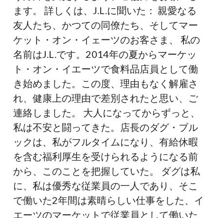
ツ
ます。 詳しくは、J.L.に聞いた： 親愛なる
の
友人たち、かつての同僚たち、そしてマー
オ
ケット・オン・イェーツのお客さま、 私の
ー
名前はJ.L.です。2014年の夏からマーケッ
ナ
ト・オン・イエーツで食料品店員として働
ー
き始めました。この度、理由もなく解雇さ
に
れ、健康上の理由で差別されたと思い、ご
謝
連絡しました。 大人になってからずっと、
罪
私は不安と闘ってきた。店長のダグ・ブル
を
ックは、私がフルタイムになり、有給休暇
要
を含む福利厚生を受けられるようになる前
求
から、このことを把握していた。 ダグは私
に、私は優秀な従業員の一人であり、そこ
で働いた2年間は素晴らしい仕事をした、イ
エーツのマーケットで従業員として働いた