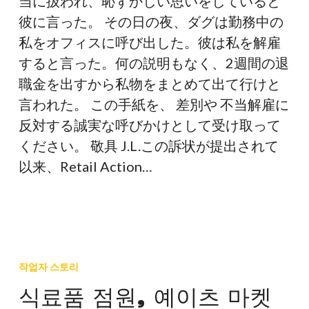
当に扱われ、恥ずかしい思いをしていると
彼に言った。 その日の夜、ダグは勤務中の
私をオフィスに呼び出した。彼は私を解雇
すると言った。何の説明もなく、2週間の退
職金を出すから私物をまとめて出て行けと
言われた。 この手紙を、 差別や 不当解雇に
反対する誠実な呼びかけとして受け取って
ください。 敬具 J.L.この訴状が提出されて
以来、Retail Action…
식
료
작업자 스토리
품
식료품 점원, 예이츠 마켓
점