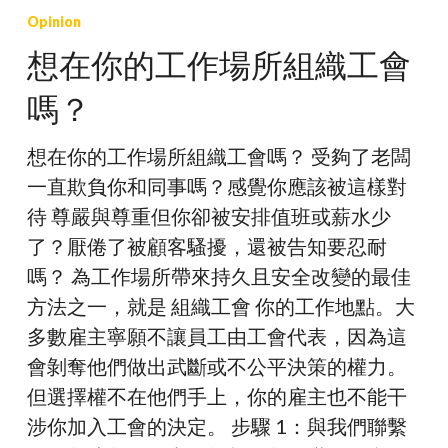
在
Opinion
你
想在你的工作場所組織工會
的
嗎？
工
作
想在你的工作場所組織工會嗎？ 受夠了老闆
場
一直欺負你和同事嗎？感覺你應該被這樣對
所
待 尊嚴與尊重但你卻被安排值班或薪水少
組
了？厭倦了被顧客騷擾，還被告知要忍耐
織
嗎？ 為工作場所帶來持久且安全改變的最佳
工
方法之一，就是 組織工會 你的工作地點。大
會
多數雇主寧願不讓員工由工會代表，因為這
嗎？
會剝奪他們做出武斷或不公平決策的權力。
但選擇權不在他們手上，你的雇主也不能干
涉你加入工會的決定。 步驟 1：與我們聯繫