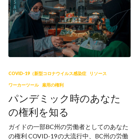
パ
ン
COVID-19（新型コロナウイルス感染症
リソース
デ
ワーカーツール
雇用の権利
ミ
パンデミック時のあなた
ッ
ク
の権利を知る
時
の
ガイドの一部BC州の労働者としてのあなた
あ
の権利 COVID-19の大流行中、BC州の労働