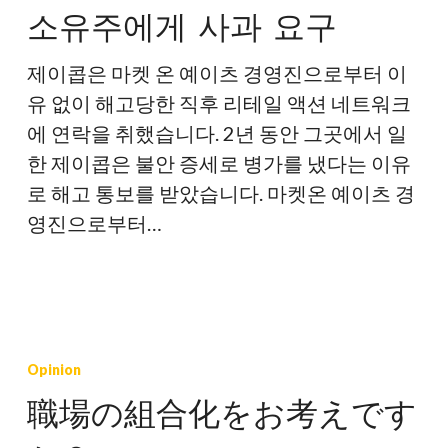
소유주에게 사과 요구
원,
예
제이콥은 마켓 온 예이츠 경영진으로부터 이
이
유 없이 해고당한 직후 리테일 액션 네트워크
츠
에 연락을 취했습니다. 2년 동안 그곳에서 일
마
한 제이콥은 불안 증세로 병가를 냈다는 이유
켓
로 해고 통보를 받았습니다. 마켓온 예이츠 경
소
영진으로부터…
유
주
에
게
職
사
場
Opinion
과
の
職場の組合化をお考えです
요
組
구