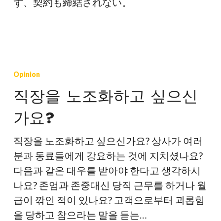
ず、契約も締結されない。
직
장
Opinion
을
직장을 노조화하고 싶으신
노
가요?
조
화
직장을 노조화하고 싶으신가요? 상사가 여러
하
분과 동료들에게 강요하는 것에 지치셨나요?
고
다음과 같은 대우를 받아야 한다고 생각하시
싶
나요? 존엄과 존중대신 당직 근무를 하거나 월
으
급이 깎인 적이 있나요? 고객으로부터 괴롭힘
신
을 당하고 참으라는 말을 듣는…
가