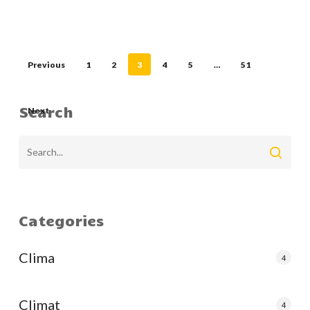
Previous
1
2
3
4
5
…
51
Search
Next
Categories
Clima
4
Climat
4