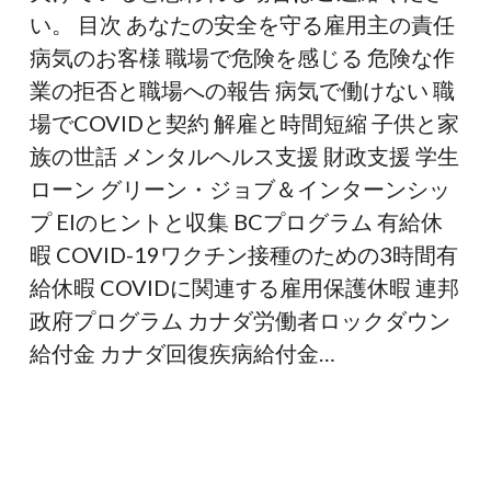
い。 目次 あなたの安全を守る雇用主の責任
病気のお客様 職場で危険を感じる 危険な作
業の拒否と職場への報告 病気で働けない 職
場でCOVIDと契約 解雇と時間短縮 子供と家
族の世話 メンタルヘルス支援 財政支援 学生
ローン グリーン・ジョブ＆インターンシッ
プ EIのヒントと収集 BCプログラム 有給休
暇 COVID-19ワクチン接種のための3時間有
給休暇 COVIDに関連する雇用保護休暇 連邦
政府プログラム カナダ労働者ロックダウン
給付金 カナダ回復疾病給付金…
食