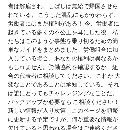
な
者は解雇され、しばしば無給で帰国させら
た
れている。 こうした混乱にもかかわらず、
の
労働者にはまだ権利がある！ 今、労働者に
権
起きている多くの不公正を耳にした後、私
利
たちはこのような事態を乗り切るための簡
を
単なガイドをまとめました。労働組合に加
知
入している場合、あなたの権利は異なるか
る
もしれません。労働協約を確認するか、組
合の代表者に相談してください。 これが 大
変なことであることは承知している。 それ
は誰にとってもチャレンジングなことだ。
バックアップが必要なら ご相談ください！
新しい情報が入り次第、このページを頻繁
に更新する予定ですが、何か重要な情報が
欠けていると思われる場合はご連絡くださ