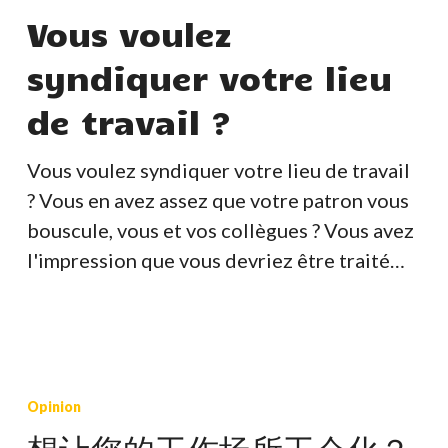
syndiquer
Vous voulez
votre
syndiquer votre lieu
lieu
de
de travail ?
travail
?
Vous voulez syndiquer votre lieu de travail
? Vous en avez assez que votre patron vous
bouscule, vous et vos collègues ? Vous avez
l'impression que vous devriez être traité…
想
让
Opinion
您