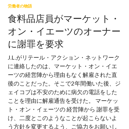
料
労働者の物語
品
食料品店員がマーケット・
店
オン・イエーツのオーナー
員
が
に謝罪を要求
マ
ー
J.L.がリテール・アクション・ネットワーク
ケ
に連絡したのは、マーケット・オン・イエ
ッ
ーツの経営陣から理由もなく解雇された直
ト・
後のことだった。そこで2年間働いた後、ジ
オ
ェイコブは不安のために病欠の電話をした
ン・
ことを理由に解雇通告を受けた。 マーケッ
イ
ト・オン・イェーツの 経営陣から 謝罪を受
エ
け、二度とこのようなことが起こらないよ
ー
う方針を変更するよう、ご協力をお願いし