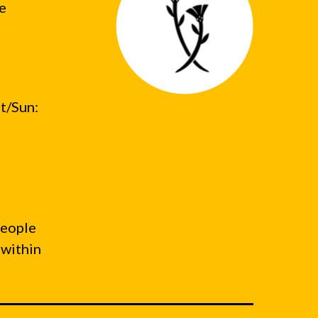
he
t/Sun:
people
 within