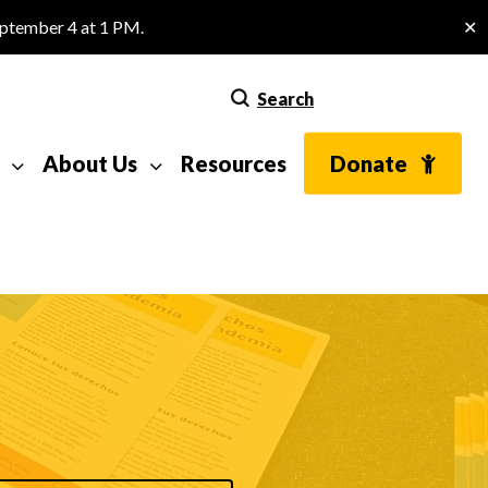
eptember 4 at 1 PM.
✕
Search
About Us
Resources
Donate