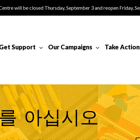
tre will be closed Thursday, September 3 and reopen Friday, S
Get Support
Our Campaigns
Take Action
를 아십시오