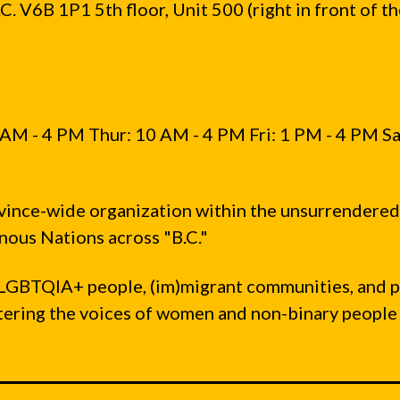
. V6B 1P1 5th floor, Unit 500 (right in front of t
AM - 4 PM Thur: 10 AM - 4 PM Fri: 1 PM - 4 PM Sa
vince-wide organization within the unsurrendered
ous Nations across "B.C."
LGBTQIA+ people, (im)migrant communities, and 
ntering the voices of women and non-binary people