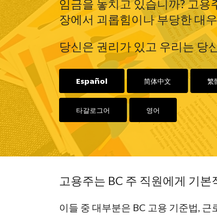
임금을 놓치고 있습니까? 고용주
장에서 괴롭힘이나 부당한 대우
당신은 권리가 있고 우리는 당
Español
简体中文
繁
타갈로그어
영어
Hit enter to search or ESC to close
고용주는 BC 주 직원에게 기
이들 중 대부분은 BC 고용 기준법, 