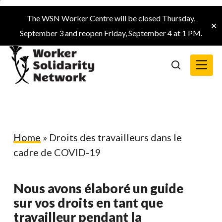
Skip
The WSN Worker Centre will be closed Thursday,
to
✕
September 3 and reopen Friday, September 4 at 1 PM.
main
content
Menu
search
Home
»
Droits des travailleurs dans le
cadre de COVID-19
Nous avons élaboré un guide
sur vos droits en tant que
travailleur pendant la