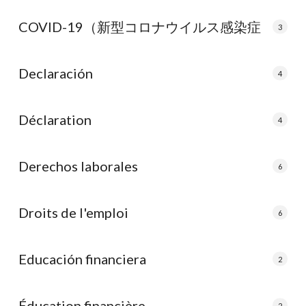
COVID-19（新型コロナウイルス感染症
3
Declaración
4
Déclaration
4
Derechos laborales
6
Droits de l'emploi
6
Educación financiera
2
Éducation financière
2