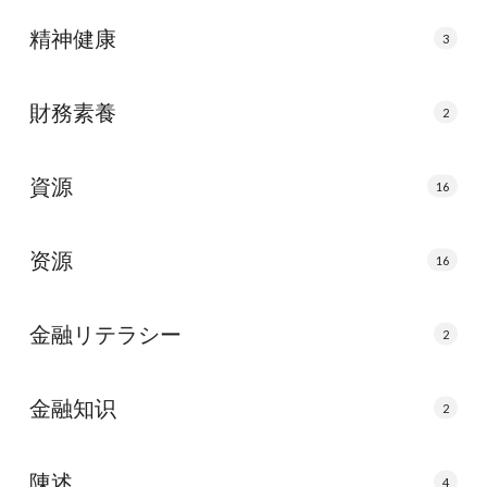
精神健康
3
財務素養
2
資源
16
资源
16
金融リテラシー
2
金融知识
2
陳述
4