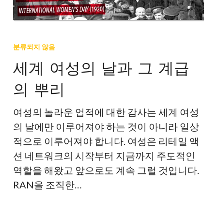
세
계
분류되지 않음
여
세계 여성의 날과 그 계급
성
의 뿌리
의
날
여성의 놀라운 업적에 대한 감사는 세계 여성
과
의 날에만 이루어져야 하는 것이 아니라 일상
그
적으로 이루어져야 합니다. 여성은 리테일 액
계
션 네트워크의 시작부터 지금까지 주도적인
급
역할을 해왔고 앞으로도 계속 그럴 것입니다.
의
RAN을 조직한…
뿌
리