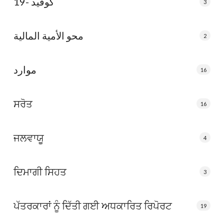
كوفيد -19
3
محو الأمية المالية
2
موارد
16
ਸਰੋਤ
16
ਜਲਵਾਯੂ
4
ਦਿਮਾਗੀ ਸਿਹਤ
3
ਪੱਤਰਕਾਰਾਂ ਨੂੰ ਦਿੱਤੀ ਗਈ ਅਧਕਾਰਿਤ ਰਿਪੋਰਟ
19