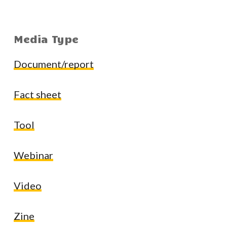
Media Type
Document/report
Fact sheet
Tool
Webinar
Video
Zine