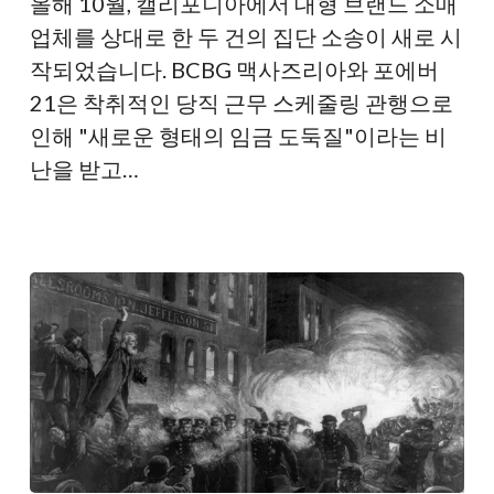
올해 10월, 캘리포니아에서 대형 브랜드 소매
법
업체를 상대로 한 두 건의 집단 소송이 새로 시
정
작되었습니다. BCBG 맥사즈리아와 포에버
에
21은 착취적인 당직 근무 스케줄링 관행으로
서
인해 "새로운 형태의 임금 도둑질"이라는 비
당
난을 받고…
직
스
케
줄
링
문
제
해
결