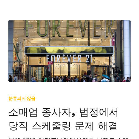
에
서
맞
이
하
세
요!
소
매
분류되지 않음
업
소매업 종사자, 법정에서
종
당직 스케줄링 문제 해결
사
자,