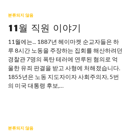
11
월
분류되지 않음
직
11월 직원 이야기
원
이
11월에는... 1887년 헤이마켓 순교자들은 하
야
루 8시간 노동을 주장하는 집회를 해산하려던
기
경찰관 7명의 폭탄 테러에 연루된 혐의로 억
울한 유죄 판결을 받고 사형에 처해졌습니다.
1855년은 노동 지도자이자 사회주의자, 5번
의 미국 대통령 후보,…
직
장
분류되지 않음