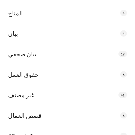
المناخ
4
بيان
4
بيان صحفي
19
حقوق العمل
6
غير مصنف
41
قصص العمال
6