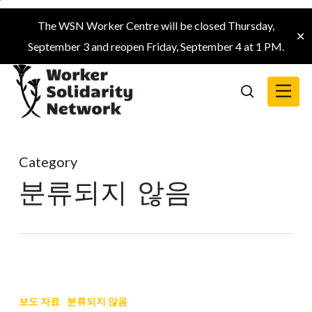
Skip
The WSN Worker Centre will be closed Thursday,
to
✕
September 3 and reopen Friday, September 4 at 1 PM.
main
content
Menu
search
Category
분류되지 않음
BC
주
보도 자료
분류되지 않음