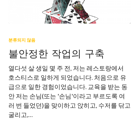
불
안
분류되지 않음
정
불안정한 작업의 구축
한
작
열다섯 살 생일 몇 주 전, 저는 레스토랑에서
업
호스티스로 일하게 되었습니다. 처음으로 유
의
급으로 일한 경험이었습니다. 교육을 받는 동
구
안 저는 손님(또는 '손님'이라고 부르도록 여
축
러 번 들었던)을 맞이하고 앉히고, 수저를 닦고
굴리고,…