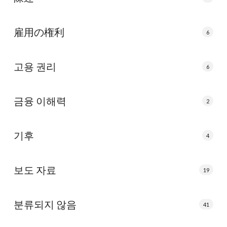
雇用の権利
6
고용 권리
6
금융 이해력
2
기후
4
보도 자료
19
분류되지 않음
41