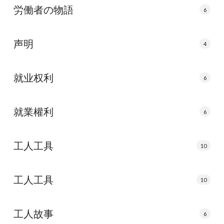
労働者の物語
6
声明
4
就业权利
6
就業權利
6
工人工具
10
工人工具
10
工人故事
6