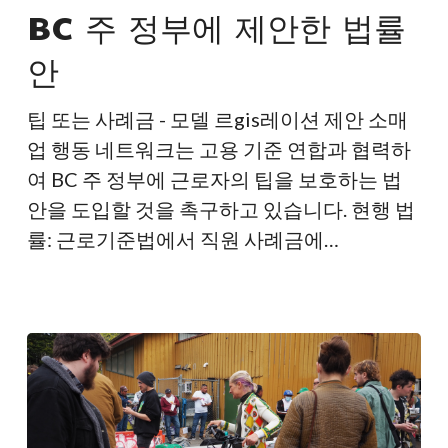
정
BC 주 정부에 제안한 법률
부
안
에
제
팁 또는 사례금 - 모델 르gis레이션 제안 소매
안
업 행동 네트워크는 고용 기준 연합과 협력하
한
여 BC 주 정부에 근로자의 팁을 보호하는 법
법
안을 도입할 것을 촉구하고 있습니다. 현행 법
률
률: 근로기준법에서 직원 사례금에…
안