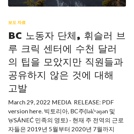
니
BC
다.
노
보도 자료
동
BC 노동자 단체, 휘슬러 브
자
루 크릭 센터에 수천 달러
단
체,
의 팁을 모았지만 직원들과
휘
공유하지 않은 것에 대해
슬
러
고발
브
루
March 29, 2022 MEDIA RELEASE: PDF
크
version here. 빅토리아, BC주(lək̓ʷəŋən 및
릭
W̱SÁNEĆ 민족의 영토) - 현재 주 전역의 근로
센
자들은 2019년 5월부터 2020년 7월까지