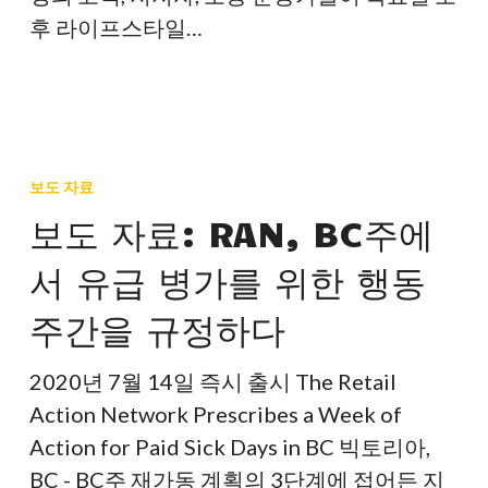
요
후 라이프스타일…
구
하
는
직
보
원
도
보도 자료
들
자
보도 자료: RAN, BC주에
을
료:
지
서 유급 병가를 위한 행동
RAN,
원
BC
주간을 규정하다
하
주
기
에
2020년 7월 14일 즉시 출시 The Retail
위
서
Action Network Prescribes a Week of
해
유
Action for Paid Sick Days in BC 빅토리아,
식
급
BC - BC주 재가동 계획의 3단계에 접어든 지