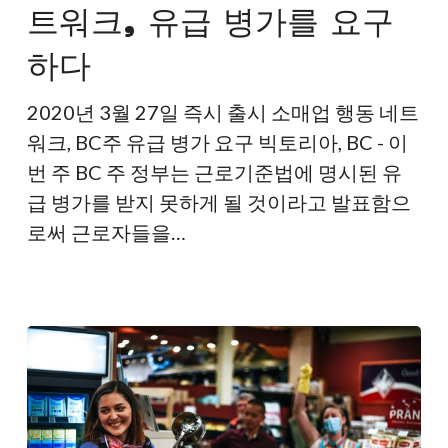
트워크, 유급 병가를 요구
리
훔
테
칠
하다
일
수
액
없
2020년 3월 27일 즉시 출시 소매업 행동 네트
션
습
워크, BC주 유급 병가 요구 빅토리아, BC - 이
네
니
번 주 BC 주 정부는 근로기준법에 명시된 유
트
다.
급 병가를 받지 못하게 될 것이라고 발표함으
워
로써 근로자들을…
크,
유
급
병
가
를
요