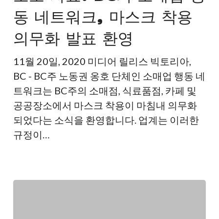
동 네트워크, 마스크 착용
BC
의
의무화 발표 환영
소
매
11월 20일, 2020 미디어 릴리스 빅토리아,
업
BC - BC주 노동권 옹호 단체인 소매업 행동 네
행
트워크는 BC주의 소매점, 식료품점, 카페 및
동
공공장소에서 마스크 착용이 마침내 의무화
네
되었다는 소식을 환영합니다. 업계는 이러한
트
규정이…
워
크,
마
스
크
착