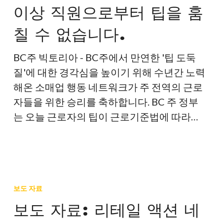
이상 직원으로부터 팁을 훔
고
용
칠 수 없습니다.
주
는
BC주 빅토리아 - BC주에서 만연한 '팁 도둑
더
질'에 대한 경각심을 높이기 위해 수년간 노력
이
해온 소매업 행동 네트워크가 주 전역의 근로
상
자들을 위한 승리를 축하합니다. BC 주 정부
직
는 오늘 근로자의 팁이 근로기준법에 따라…
원
으
로
보
부
도
터
보도 자료
자
팁
보도 자료: 리테일 액션 네
료:
을