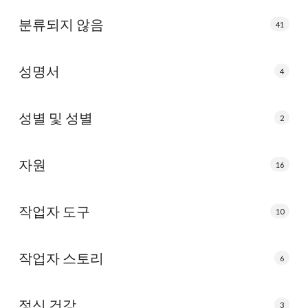
분류되지 않음
41
성명서
4
성별 및 성별
2
자원
16
작업자 도구
10
작업자 스토리
6
정신 건강
3