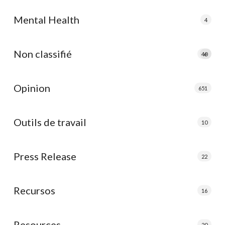
Mental Health
4
Non classifié
40
e
Opinion
651
Outils de travail
10
Press Release
22
Recursos
16
Resources
20