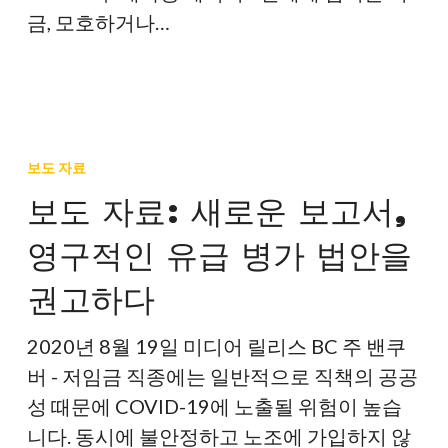
료
병
금, 모호하거나…
품
가
점
를
을
위
방
보
한
해
도
행
보도 자료
합
자
동
보도 자료: 새로운 보고서,
니
료:
주
영구적인 유급 병가 법안을
다.
새
간
로
을
권고하다
운
규
보
정
2020년 8월 19일 미디어 릴리스 BC 주 밴쿠
고
하
버 - 저임금 직종에는 일반적으로 직책의 공공
서,
다
성 때문에 COVID-19에 노출될 위험이 높습
영
니다. 동시에 불안정하고 노조에 가입하지 않