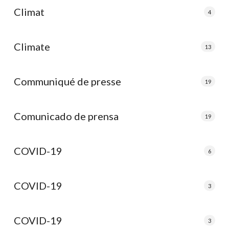
들
Climat
4
과
공
Climate
13
유
하
Communiqué de presse
지
19
않
은
Comunicado de prensa
19
것
에
COVID-19
6
대
해
COVID-19
3
고
발
COVID-19
3