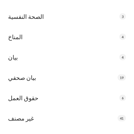
الصحة النفسية
3
المناخ
4
بيان
4
بيان صحفي
19
حقوق العمل
6
غير مصنف
41