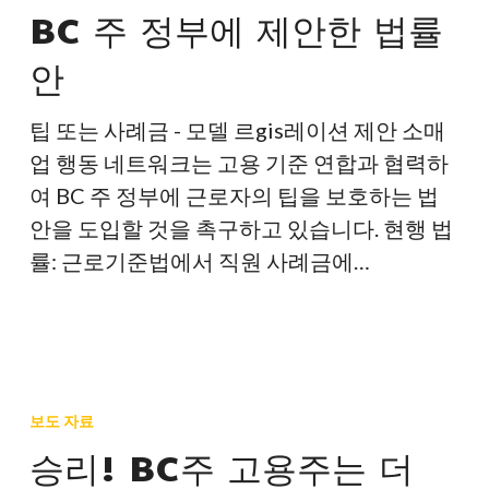
정
BC 주 정부에 제안한 법률
부
안
에
제
팁 또는 사례금 - 모델 르gis레이션 제안 소매
안
업 행동 네트워크는 고용 기준 연합과 협력하
한
여 BC 주 정부에 근로자의 팁을 보호하는 법
법
안을 도입할 것을 촉구하고 있습니다. 현행 법
률
률: 근로기준법에서 직원 사례금에…
안
승
리!
보도 자료
BC
승리! BC주 고용주는 더
주