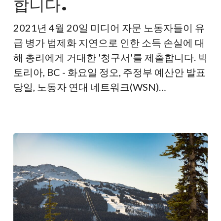
합니다.
급
병
2021년 4월 20일 미디어 자문 노동자들이 유
가
급 병가 법제화 지연으로 인한 소득 손실에 대
에
해 총리에게 거대한 '청구서'를 제출합니다. 빅
대
토리아, BC - 화요일 정오, 주정부 예산안 발표
한
당일, 노동자 연대 네트워크(WSN)…
거
대
한
‘청
구
서’를
제
시
합