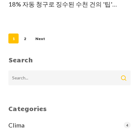
터
18% 자동 청구로 징수된 수천 건의 '팁'…
에
수
천
달
1
2
Next
러
의
Search
팁
을
모
았
지
Categories
만
직
Clima
4
원