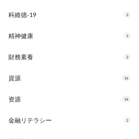
科維德-19
3
精神健康
3
財務素養
2
資源
16
资源
16
金融リテラシー
2