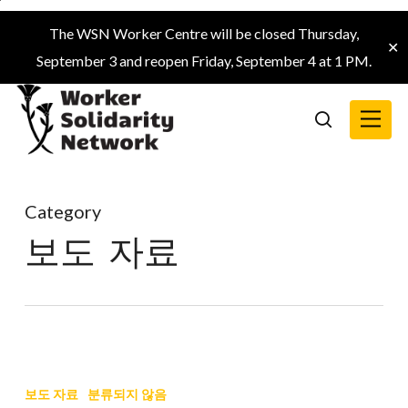
Skip
The WSN Worker Centre will be closed Thursday,
to
✕
September 3 and reopen Friday, September 4 at 1 PM.
main
content
Menu
search
Category
보도 자료
BC
주
보도 자료
분류되지 않음