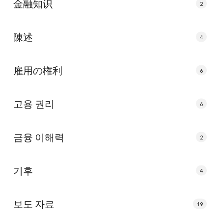
金融知识
2
陳述
4
雇用の権利
6
고용 권리
6
금융 이해력
2
기후
4
보도 자료
19