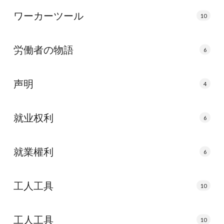
ワーカーツール
10
労働者の物語
6
声明
4
就业权利
6
就業權利
6
工人工具
10
工人工具
10