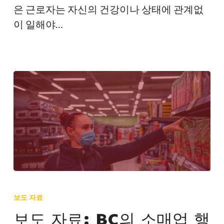
구
은 근로자는 자신의 건강이나 상태에 관계없
적
이 일해야…
인
유
급
병
가
법
안
을
권
고
보
하
도
보도 자료
다
자
보도 자료: BC의 소매업 행
료: