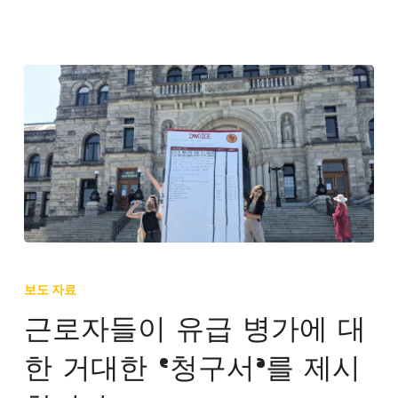
안
정
성
설
문
조
사
실
시
근
로
보도 자료
자
근로자들이 유급 병가에 대
들
한 거대한 ‘청구서’를 제시
이
유