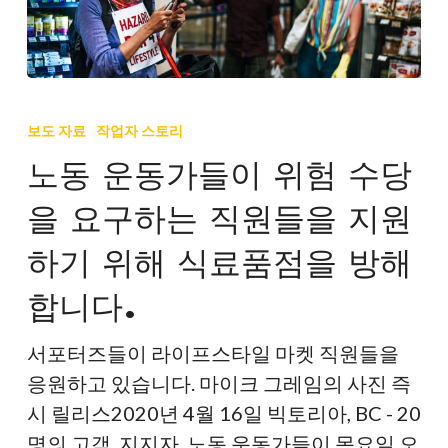
구
하
다
노
동
보도 자료
작업자 스토리
운
노동 운동가들이 위험 수당
동
을 요구하는 직원들을 지원
가
들
하기 위해 식료품점을 방해
이
합니다.
위
험
서포터즈들이 라이프스타일 마켓 직원들을
수
응원하고 있습니다. 마이크 그레임의 사진 즉
당
시 릴리스2020년 4월 16일 빅토리아, BC - 20
을
명의 고객, 지지자, 노동 운동가들이 목요일 오