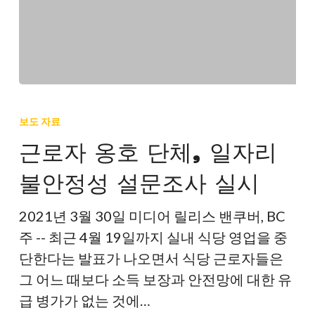
용
의
무
화
근
발
로
보도 자료
표
자
근로자 옹호 단체, 일자리
환
옹
영
불안정성 설문조사 실시
호
단
2021년 3월 30일 미디어 릴리스 밴쿠버, BC
체,
주 -- 최근 4월 19일까지 실내 식당 영업을 중
일
단한다는 발표가 나오면서 식당 근로자들은
자
그 어느 때보다 소득 보장과 안전망에 대한 유
리
급 병가가 없는 것에…
불