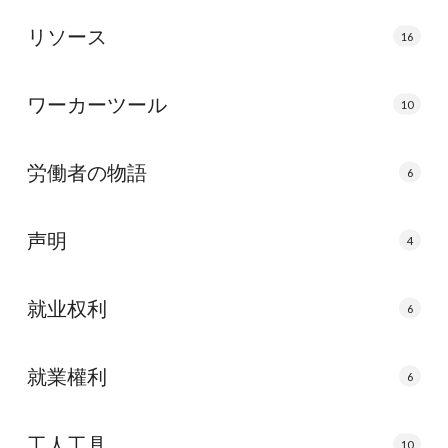
リソース
16
ワーカーツール
10
労働者の物語
6
声明
4
就业权利
6
就業權利
6
工人工具
10