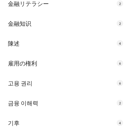
金融リテラシー
2
金融知识
2
陳述
4
雇用の権利
6
고용 권리
6
금융 이해력
2
기후
4