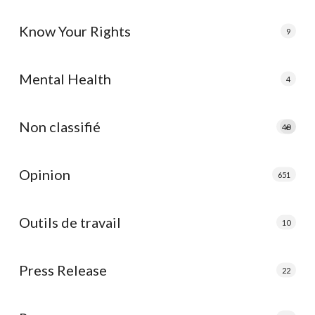
Know Your Rights
9
Mental Health
4
Non classifié
40
e
Opinion
651
Outils de travail
10
Press Release
22