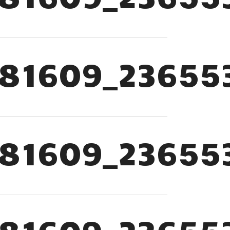
781609_23655
781609_23655