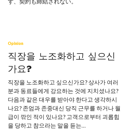
ず、契約も締結されない。
직
장
Opinion
을
직장을 노조화하고 싶으신
노
가요?
조
화
직장을 노조화하고 싶으신가요? 상사가 여러
하
분과 동료들에게 강요하는 것에 지치셨나요?
고
다음과 같은 대우를 받아야 한다고 생각하시
싶
나요? 존엄과 존중대신 당직 근무를 하거나 월
으
급이 깎인 적이 있나요? 고객으로부터 괴롭힘
신
을 당하고 참으라는 말을 듣는…
가