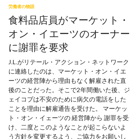
料
労働者の物語
品
食料品店員がマーケット・
店
オン・イエーツのオーナー
員
が
に謝罪を要求
マ
ー
J.L.がリテール・アクション・ネットワーク
ケ
に連絡したのは、マーケット・オン・イエ
ッ
ーツの経営陣から理由もなく解雇された直
ト・
後のことだった。そこで2年間働いた後、ジ
オ
ェイコブは不安のために病欠の電話をした
ン・
ことを理由に解雇通告を受けた。 マーケッ
イ
ト・オン・イェーツの 経営陣から 謝罪を受
エ
け、二度とこのようなことが起こらないよ
ー
う方針を変更するよう、ご協力をお願いし