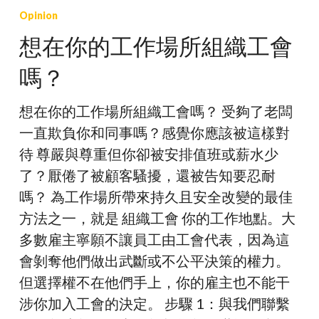
在
Opinion
你
想在你的工作場所組織工會
的
嗎？
工
作
想在你的工作場所組織工會嗎？ 受夠了老闆
場
一直欺負你和同事嗎？感覺你應該被這樣對
所
待 尊嚴與尊重但你卻被安排值班或薪水少
組
了？厭倦了被顧客騷擾，還被告知要忍耐
織
嗎？ 為工作場所帶來持久且安全改變的最佳
工
方法之一，就是 組織工會 你的工作地點。大
會
多數雇主寧願不讓員工由工會代表，因為這
嗎？
會剝奪他們做出武斷或不公平決策的權力。
但選擇權不在他們手上，你的雇主也不能干
涉你加入工會的決定。 步驟 1：與我們聯繫