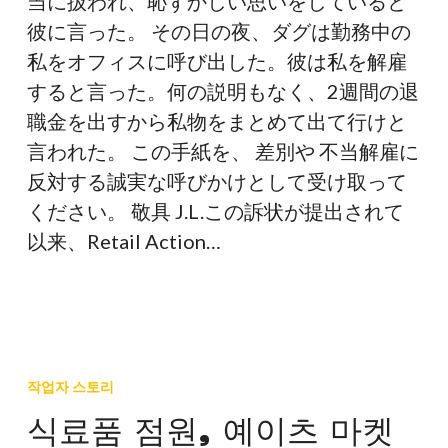
当に扱われ、恥ずかしい思いをしていると
彼に言った。 その日の夜、ダグは勤務中の
私をオフィスに呼び出した。彼は私を解雇
すると言った。何の説明もなく、2週間の退
職金を出すから私物をまとめて出て行けと
言われた。 この手紙を、 差別や 不当解雇に
反対する誠実な呼びかけとして受け取って
ください。 敬具 J.L.この訴状が提出されて
以来、Retail Action…
식
료
작업자 스토리
품
식료품 점원, 예이츠 마켓
점