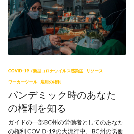
パ
ン
COVID-19（新型コロナウイルス感染症
リソース
デ
ワーカーツール
雇用の権利
ミ
パンデミック時のあなた
ッ
ク
の権利を知る
時
の
ガイドの一部BC州の労働者としてのあなた
あ
の権利 COVID-19の大流行中、BC州の労働