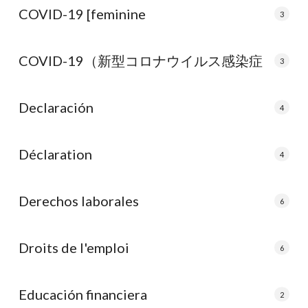
COVID-19 [feminine
3
COVID-19（新型コロナウイルス感染症
3
Declaración
4
Déclaration
4
Derechos laborales
6
Droits de l'emploi
6
Educación financiera
2