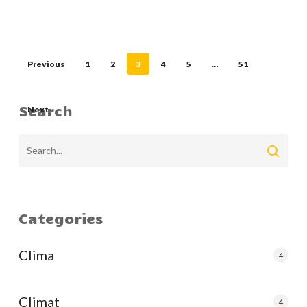
Previous
1
2
3
4
5
…
51
Search
Next
Categories
Clima
4
Climat
4