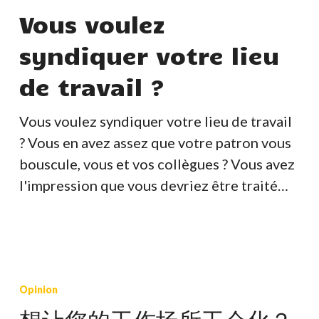
syndiquer
Vous voulez
votre
syndiquer votre lieu
lieu
de
de travail ?
travail
?
Vous voulez syndiquer votre lieu de travail
? Vous en avez assez que votre patron vous
bouscule, vous et vos collègues ? Vous avez
l'impression que vous devriez être traité…
想
让
Opinion
您