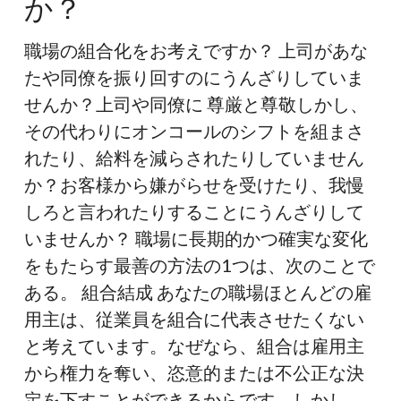
か？
合
化
職場の組合化をお考えですか？ 上司があな
を
たや同僚を振り回すのにうんざりしていま
お
せんか？上司や同僚に 尊厳と尊敬しかし、
考
その代わりにオンコールのシフトを組まさ
え
れたり、給料を減らされたりしていません
で
か？お客様から嫌がらせを受けたり、我慢
す
しろと言われたりすることにうんざりして
か？
いませんか？ 職場に長期的かつ確実な変化
をもたらす最善の方法の1つは、次のことで
ある。 組合結成 あなたの職場ほとんどの雇
用主は、従業員を組合に代表させたくない
と考えています。なぜなら、組合は雇用主
から権力を奪い、恣意的または不公正な決
定を下すことができるからです。しかし、