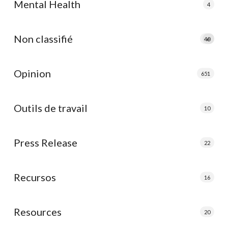
Mental Health
4
Non classifié
40
e
Opinion
651
Outils de travail
10
Press Release
22
Recursos
16
Resources
20