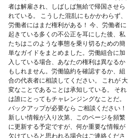
な
者は解雇され、しばしば無給で帰国させら
た
れている。 こうした混乱にもかかわらず、
の
労働者にはまだ権利がある！ 今、労働者に
権
起きている多くの不公正を耳にした後、私
利
たちはこのような事態を乗り切るための簡
を
単なガイドをまとめました。労働組合に加
知
入している場合、あなたの権利は異なるか
る
もしれません。労働協約を確認するか、組
合の代表者に相談してください。 これが 大
変なことであることは承知している。 それ
は誰にとってもチャレンジングなことだ。
バックアップが必要なら ご相談ください！
新しい情報が入り次第、このページを頻繁
に更新する予定ですが、何か重要な情報が
欠けていると思われる場合はご連絡くださ