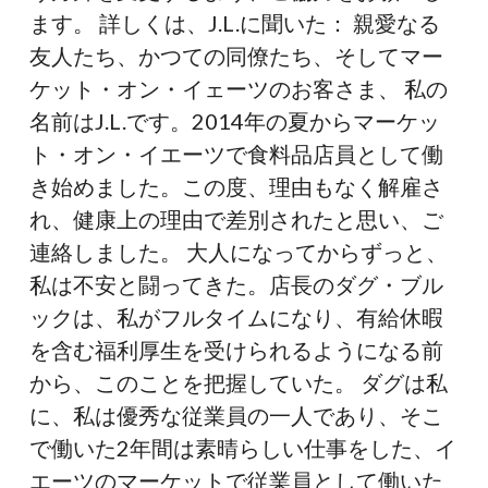
ツ
ます。 詳しくは、J.L.に聞いた： 親愛なる
の
友人たち、かつての同僚たち、そしてマー
オ
ケット・オン・イェーツのお客さま、 私の
ー
名前はJ.L.です。2014年の夏からマーケッ
ナ
ト・オン・イエーツで食料品店員として働
ー
き始めました。この度、理由もなく解雇さ
に
れ、健康上の理由で差別されたと思い、ご
謝
連絡しました。 大人になってからずっと、
罪
私は不安と闘ってきた。店長のダグ・ブル
を
ックは、私がフルタイムになり、有給休暇
要
を含む福利厚生を受けられるようになる前
求
から、このことを把握していた。 ダグは私
に、私は優秀な従業員の一人であり、そこ
で働いた2年間は素晴らしい仕事をした、イ
エーツのマーケットで従業員として働いた