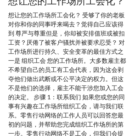
想让您的工作场所工会化？
的
工
想让您的工作场所工会化？ 受够了你的老板
作
对你和你的同事呼来喝去？觉得自己应该得
场
到 尊严与尊重但是，你却被安排值班或被扣
所
工资？厌倦了被客户骚扰并被要求忍受？ 对
工
工作场所进行持久、安全变革的最佳方式之
会
一是 组织工会 您的工作场所。大多数雇主都
化？
不希望自己的员工有工会代表，因为这会剥
夺他们做出武断或不公平决定的权力。但这
不是他们的选择，雇主不能干涉您加入工会
的决定。 步骤 1：联系我们 如果您或您的同
事有兴趣在工作场所组织工会，请与我们联
系。零售行动网络的工作人员可以回答您最
初的问题，并帮助您完成组织工作场所的第
一步。零售行动网络不是工会，但我们会提