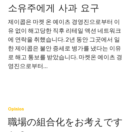
소유주에게 사과 요구
원,
예
제이콥은 마켓 온 예이츠 경영진으로부터 이
이
유 없이 해고당한 직후 리테일 액션 네트워크
츠
에 연락을 취했습니다. 2년 동안 그곳에서 일
마
한 제이콥은 불안 증세로 병가를 냈다는 이유
켓
로 해고 통보를 받았습니다. 마켓온 예이츠 경
소
영진으로부터…
유
주
에
게
職
사
場
Opinion
과
の
職場の組合化をお考えです
요
組
구