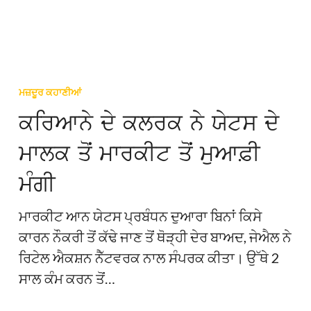
요?
ਕਰਿਆਨੇ
ਦੇ
ਮਜ਼ਦੂਰ ਕਹਾਣੀਆਂ
ਕਲਰਕ
ਕਰਿਆਨੇ ਦੇ ਕਲਰਕ ਨੇ ਯੇਟਸ ਦੇ
ਨੇ
ਮਾਲਕ ਤੋਂ ਮਾਰਕੀਟ ਤੋਂ ਮੁਆਫ਼ੀ
ਯੇਟਸ
ਦੇ
ਮੰਗੀ
ਮਾਲਕ
ਤੋਂ
ਮਾਰਕੀਟ ਆਨ ਯੇਟਸ ਪ੍ਰਬੰਧਨ ਦੁਆਰਾ ਬਿਨਾਂ ਕਿਸੇ
ਮਾਰਕੀਟ
ਕਾਰਨ ਨੌਕਰੀ ਤੋਂ ਕੱਢੇ ਜਾਣ ਤੋਂ ਥੋੜ੍ਹੀ ਦੇਰ ਬਾਅਦ, ਜੇਐਲ ਨੇ
ਤੋਂ
ਰਿਟੇਲ ਐਕਸ਼ਨ ਨੈੱਟਵਰਕ ਨਾਲ ਸੰਪਰਕ ਕੀਤਾ। ਉੱਥੇ 2
ਮੁਆਫ਼ੀ
ਸਾਲ ਕੰਮ ਕਰਨ ਤੋਂ…
ਮੰਗੀ