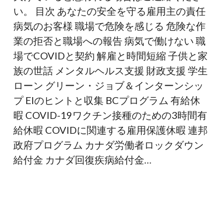
い。 目次 あなたの安全を守る雇用主の責任
病気のお客様 職場で危険を感じる 危険な作
業の拒否と職場への報告 病気で働けない 職
場でCOVIDと契約 解雇と時間短縮 子供と家
族の世話 メンタルヘルス支援 財政支援 学生
ローン グリーン・ジョブ＆インターンシッ
プ EIのヒントと収集 BCプログラム 有給休
暇 COVID-19ワクチン接種のための3時間有
給休暇 COVIDに関連する雇用保護休暇 連邦
政府プログラム カナダ労働者ロックダウン
給付金 カナダ回復疾病給付金…
食