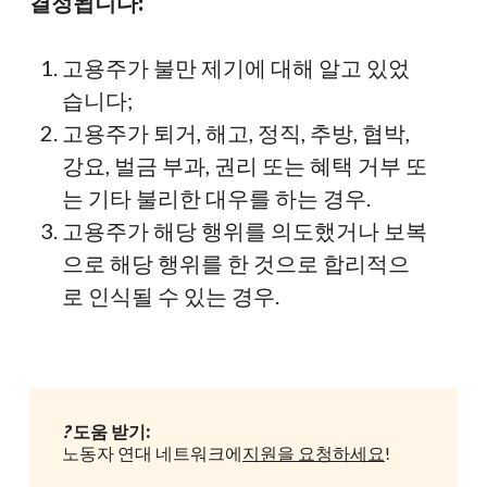
결정됩니다:
(선
양 당사자에게
중재에
상호 동의할지 여부를 묻습
고용주가 불만 제기에 대해 알고 있었
택
니다. 이는 양 당사자가 모두 동의하는 합의를 통
습니다;
사
해 보다 신속하고 비공식적인 방법으로 문제를 해
고용주가 퇴거, 해고, 정직, 추방, 협박,
항)
결할 수 있는 기회입니다.
강요, 벌금 부과, 권리 또는 혜택 거부 또
중
는 기타 불리한 대우를 하는 경우.
중재가 실패하거나(합의에 이르지 못함) 원치 않
재
고용주가 해당 행위를 의도했거나 보복
는 경우, 불만 사항은 계속해서 정식 결정을 향해
으로 해당 행위를 한 것으로 합리적으
진행됩니다.
로 인식될 수 있는 경우.
대
피진정인(고용주)은 귀하의 불만 사항에 대해 답
응
변할 수 있습니다. 귀하와 피진정인은 다음과 같은
및
증거를 교환합니다:
공
?
도움 받기:
불만 사항과 관련이 있을 수 있는 문서 목록
개
노동자 연대 네트워크에
지원을 요청하세요
!