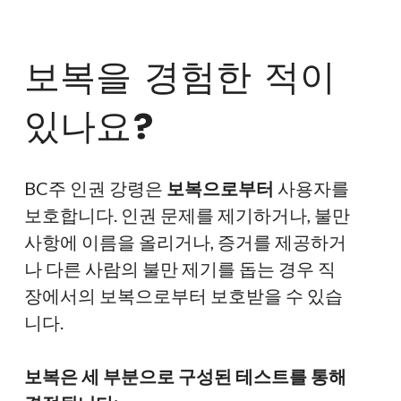
사
기 위해 불만 제기 양식을 제출할 때 Google
항
Chrome을 사용할 것을 요청하고 있습니다.
보복을 경험한 적이
제
출
있나요?
접
먼저, 재판소는 귀하의 이의 제기가 적시에 적절한
수
관할권에 있는지, 그리고 ‘합리적인 성공 가능
BC주 인권 강령은
보복으로부터
사용자를
된
성’이 있는지 확인합니다.
보호합니다. 인권 문제를 제기하거나, 불만
불
사항에 이름을 올리거나, 증거를 제공하거
일반적으로 고용주는
해고 신청서를
제출하여 불
만
나 다른 사람의 불만 제기를 돕는 경우 직
만 사항이 해당 기준을 충족하지 않는다고 제출하
사
장에서의 보복으로부터 보호받을 수 있습
는 것이 일반적입니다.
항
니다.
이러한 경우, 운영위원회는 불만 접수에 관한 결정
을 내리기 전에 신청서를 회원님과 공유하고 회원
보복은 세 부분으로 구성된 테스트를 통해
님이 답변할 수 있도록 합니다.