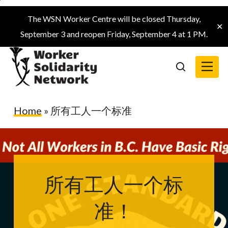
Skip
The WSN Worker Centre will be closed Thursday,
to
✕
September 3 and reopen Friday, September 4 at 1 PM.
main
content
Menu
search
Home
»
所有工人一个标准
所有工人一个标
准！