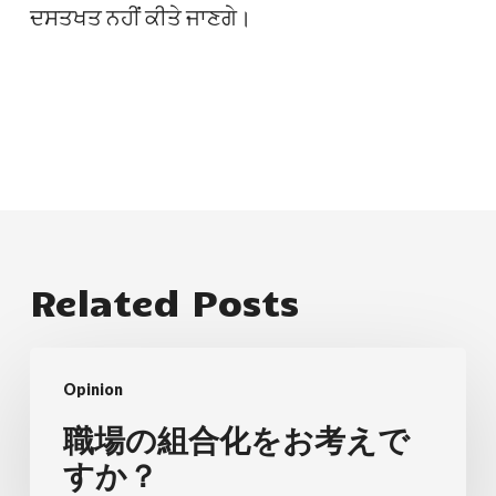
ਦਸਤਖਤ ਨਹੀਂ ਕੀਤੇ ਜਾਣਗੇ।
Related Posts
職
Opinion
場
の
職場の組合化をお考えで
組
すか？