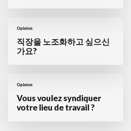
合
化
を
직
お
Opinion
장
考
을
직장을 노조화하고 싶으신
え
노
가요?
で
조
す
화
か？
하
Vous
고
Opinion
voulez
싶
syndiquer
Vous voulez syndiquer
으
votre
votre lieu de travail ?
신
lieu
가
de
요?
travail