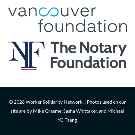
© 2026 Worker Solidarity Network. | Photos used on our
site are by Mike Graeme, Sasha Whittaker, and Michael
YC Tseng