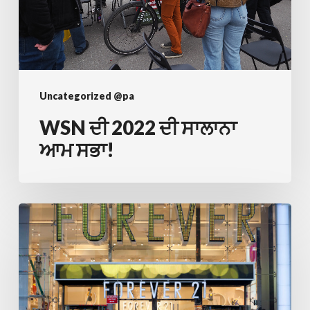
Uncategorized @pa
WSN ਦੀ 2022 ਦੀ ਸਾਲਾਨਾ
ਆਮ ਸਭਾ!
ਪ੍ਰਚੂਨ
ਕਾਮੇ
ਅਦਾਲਤ
ਵਿੱਚ
ਆਨ-