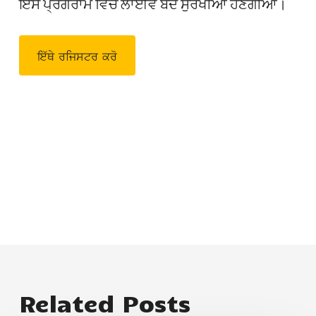
ਇਸ ਪ੍ਰੋਗਰਾਮ ਵਿੱਚ ਲਾਈਵ ਬੰਦ ਸੁਰਖੀਆਂ ਹੋਣਗੀਆਂ।
ਇੱਥੇ ਰਜਿਸਟਰ ਕਰੋ
Related Posts