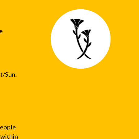
he
t/Sun:
people
 within