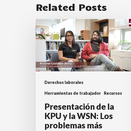
Related Posts
Presentación
de
la
KPU
y
la
WSN:
Derechos laborales
Los
problemas
Herramientas de trabajador
Recursos
más
Presentación de la
comunes
KPU y la WSN: Los
a
problemas más
los