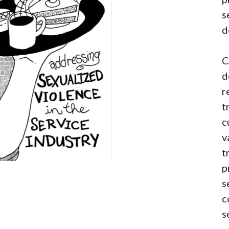
s
d
C
d
r
t
c
v
t
p
s
c
s