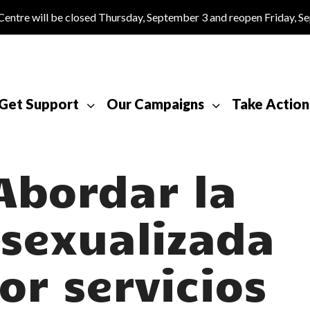
tre will be closed Thursday, September 3 and reopen Friday, S
Get Support
Our Campaigns
Take Action
Abordar la
 sexualizada
or servicios