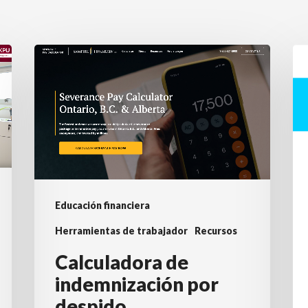
Calculadora
Ki
de
d
indemnización
he
por
d
despido
la
W
pa
la
Educación financiera
ju
Herramientas de trabajador
Recursos
cl
Calculadora de
y
indemnización por
la
despido