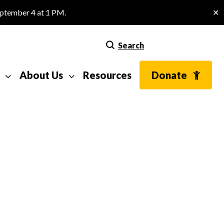
eptember 4 at 1 PM.
✕
Search
About Us
Resources
Donate