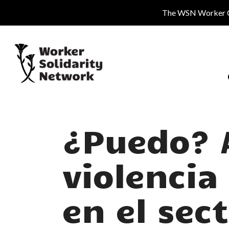
Skip
The WSN Worker Cen
to
main
content
¿Puedo? 
violencia
en el sect