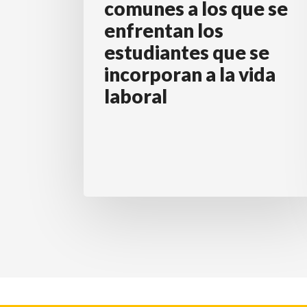
comunes a los que se
que
enfrentan los
se
estudiantes que se
enfrentan
incorporan a la vida
los
laboral
estudiantes
que
se
incorporan
a
la
vida
laboral