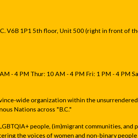
. V6B 1P1 5th floor, Unit 500 (right in front of t
AM - 4 PM Thur: 10 AM - 4 PM Fri: 1 PM - 4 PM Sa
vince-wide organization within the unsurrendered
ous Nations across "B.C."
LGBTQIA+ people, (im)migrant communities, and 
ntering the voices of women and non-binary people