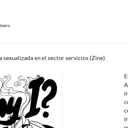
énero
 sexualizada en el sector servicios (Zine)
E
A
i
c
c
i
p