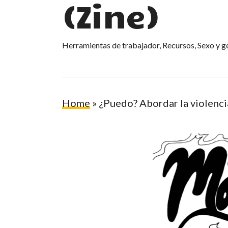
(Zine)
Herramientas de trabajador
,
Recursos
,
Sexo y g
Home
»
¿Puedo? Abordar la violencia
Hit enter to search or ESC to close