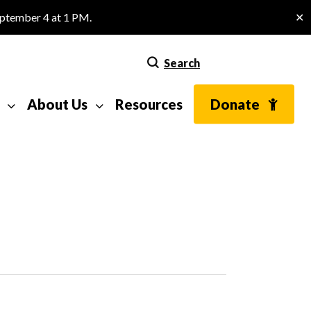
eptember 4 at 1 PM.
✕
Search
About Us
Resources
Donate