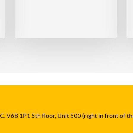
워
을
크,
요
유
구
급
하
병
는
가
직
를
원
요
들
구
을
하
지
다
원
하
기
. V6B 1P1 5th floor, Unit 500 (right in front of t
위
해