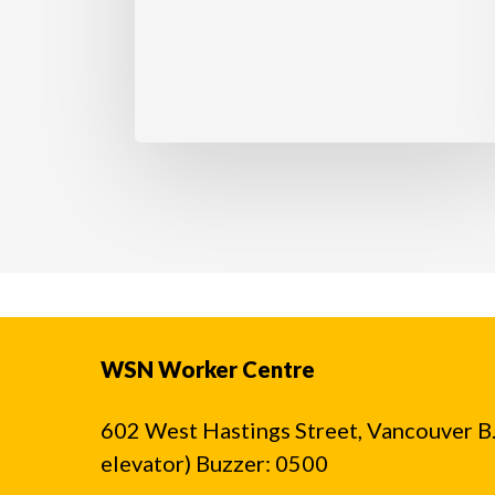
직
원
으
로
부
터
팁
을
훔
칠
수
WSN Worker Centre
없
습
602 West Hastings Street, Vancouver B.C
니
elevator) Buzzer: 0500
다.