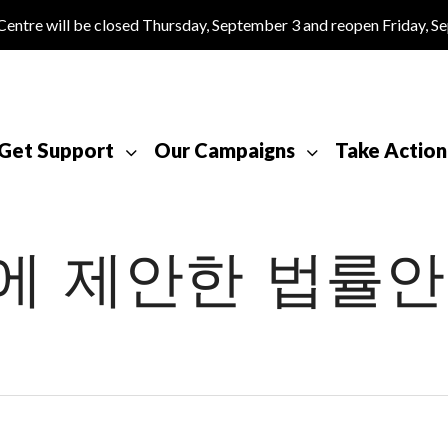
tre will be closed Thursday, September 3 and reopen Friday, S
Get Support
Our Campaigns
Take Action
부에 제안한 법률안