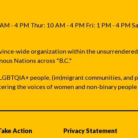
식
료
품
AM - 4 PM Thur: 10 AM - 4 PM Fri: 1 PM - 4 PM Sa
점
을
vince-wide organization within the unsurrendered
방
ous Nations across "B.C."
해
합
LGBTQIA+ people, (im)migrant communities, and 
니
ntering the voices of women and non-binary people
다
Take Action
Privacy Statement