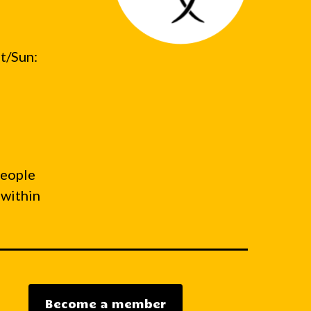
t/Sun:
people
 within
.
Become a member