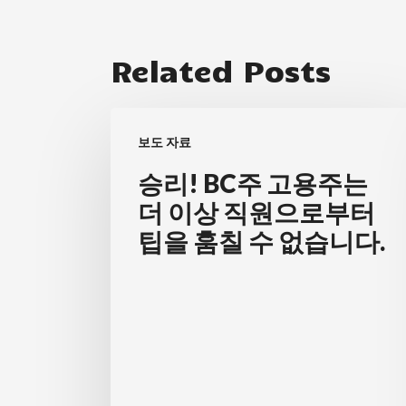
Related Posts
승
보도 자료
리!
BC
승리! BC주 고용주는
주
더 이상 직원으로부터
고
팁을 훔칠 수 없습니다.
용
주
는
더
이
상