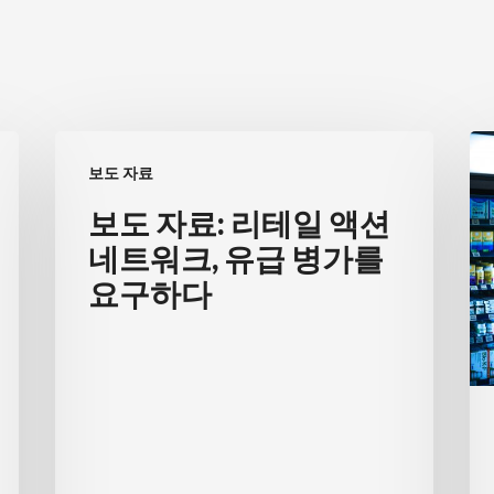
보
노
보도 자료
도
동
자
운
보도 자료: 리테일 액션
료:
동
네트워크, 유급 병가를
리
가
요구하다
테
들
일
이
액
위
션
험
네
수
트
당