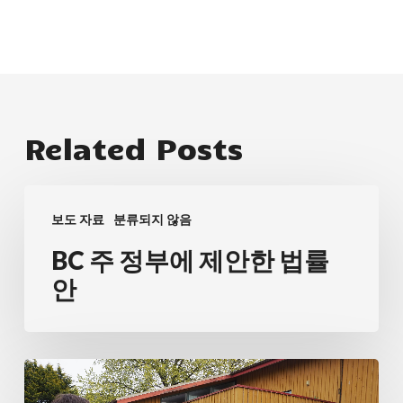
Related Posts
BC
보도 자료
분류되지 않음
주
정
BC 주 정부에 제안한 법률
부
안
에
제
안
WSN
한
의