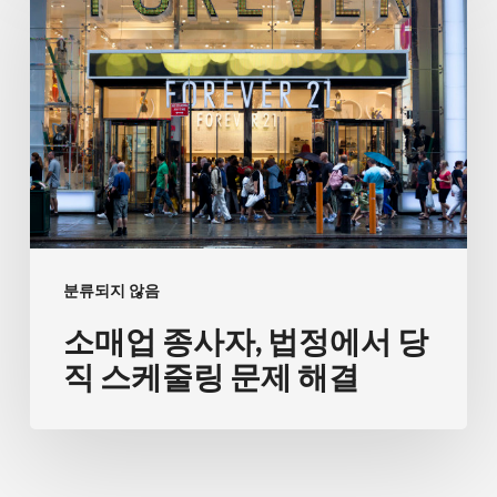
매
업
종
사
자,
법
정
에
서
분류되지 않음
당
소매업 종사자, 법정에서 당
직
스
직 스케줄링 문제 해결
케
줄
링