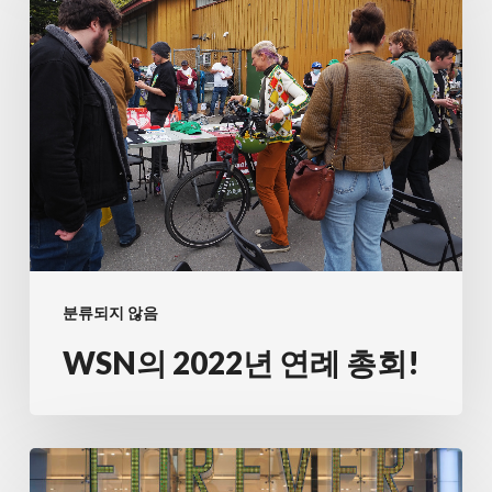
법
2022
률
년
안
연
례
총
회!
분류되지 않음
WSN의 2022년 연례 총회!
소