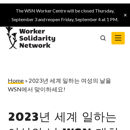
Skip
The WSN Worker Centre will be closed Thursday,
to
✕
September 3 and reopen Friday, September 4 at 1 PM.
main
content
Menu
search
Home
»
2023년 세계 일하는 여성의 날을
WSN에서 맞이하세요!
2023년 세계 일하는