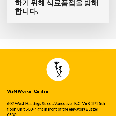
구
하기 위해 식료품점을 방해
하
합니다.
는
직
원
들
을
지
원
하
기
위
WSN Worker Centre
해
식
602 West Hastings Street, Vancouver B.C. V6B 1P1 5th
료
floor, Unit 500 (right in front of the elevator) Buzzer:
0500