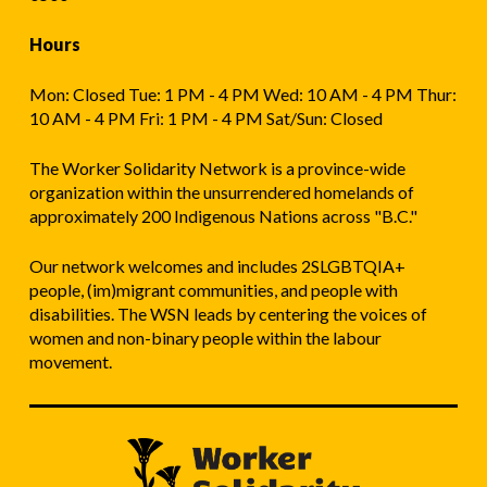
품
점
Hours
을
Mon: Closed Tue: 1 PM - 4 PM Wed: 10 AM - 4 PM Thur:
방
10 AM - 4 PM Fri: 1 PM - 4 PM Sat/Sun: Closed
해
합
The Worker Solidarity Network is a province-wide
organization within the unsurrendered homelands of
니
approximately 200 Indigenous Nations across "B.C."
다.
Our network welcomes and includes 2SLGBTQIA+
people, (im)migrant communities, and people with
disabilities. The WSN leads by centering the voices of
women and non-binary people within the labour
movement.