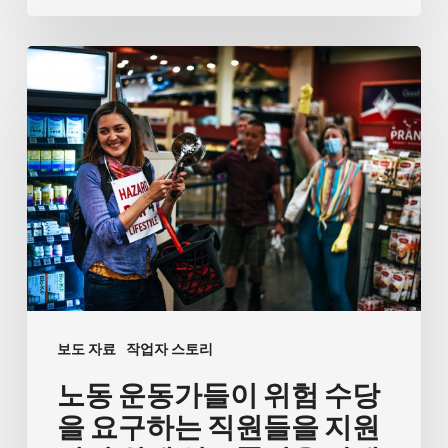
하
예
는
이
노
가
츠
동
장
마
운
일
켓
동
반
소
가
적
유
들
인
주
이
문
에
위
제
게
험
사
수
과
보도 자료
작업자 스토리
당
요
노동 운동가들이 위험 수당
을
구
요
을 요구하는 직원들을 지원