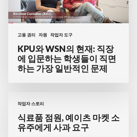
현
재:
직
장
고용 권리
자원
작업자 도구
에
KPU와 WSN의 현재: 직장
입
문
에 입문하는 학생들이 직면
하
하는 가장 일반적인 문제
는
학
생
식
들
작업자 스토리
료
이
품
식료품 점원, 예이츠 마켓 소
직
점
유주에게 사과 요구
면
원,