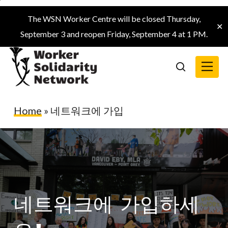
Skip
The WSN Worker Centre will be closed Thursday,
to
✕
September 3 and reopen Friday, September 4 at 1 PM.
main
content
Menu
search
Home
»
네트워크에 가입
네트워크에 가입하세