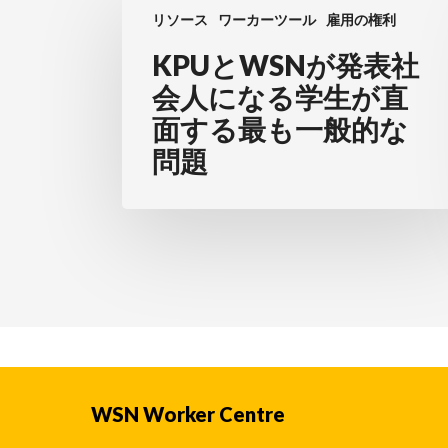
リソース
ワーカーツール
雇用の権利
と
WSN
KPUとWSNが発表社
が
会人になる学生が直
発
面する最も一般的な
表
問題
社
会
人
に
な
る
学
生
WSN Worker Centre
が
直