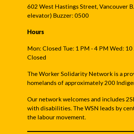
602 West Hastings Street, Vancouver B.C
面
elevator) Buzzer: 0500
す
る
Hours
最
も
Mon: Closed Tue: 1 PM - 4 PM Wed: 10 
一
Closed
般
的
The Worker Solidarity Network is a pro
な
homelands of approximately 200 Indigen
問
題
Our network welcomes and includes 2S
with disabilities. The WSN leads by ce
the labour movement.