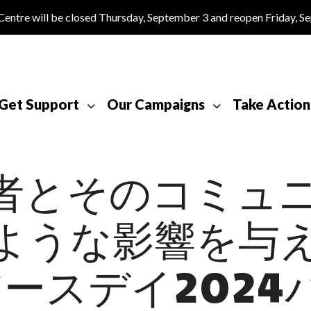
tre will be closed Thursday, September 3 and reopen Friday, S
Get Support
Our Campaigns
Take Action
者とそのコミュ
ような影響を与
ースデイ2024