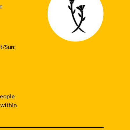
he
t/Sun:
people
 within