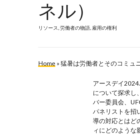
ネル）
リソース
,
労働者の物語
,
雇用の権利
Home
»
猛暑は労働者とそのコミュニ
Hit enter to search or ESC to close
アースデイ20
について探求し
バー委員会、U
パネリストを招
導の対応とはど
ィにどのような