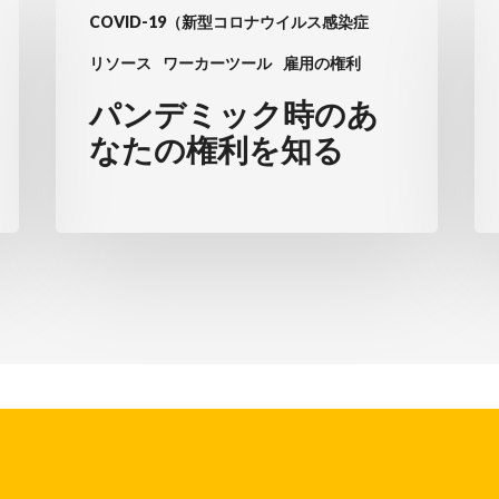
COVID-19（新型コロナウイルス感染症
ン
料
デ
品
リソース
ワーカーツール
雇用の権利
ミ
店
パンデミック時のあ
ッ
員
なたの権利を知る
ク
が
時
マ
の
ー
あ
ケ
な
ッ
た
ト
の
オ
権
ン
利
イ
を
エ
知
ー