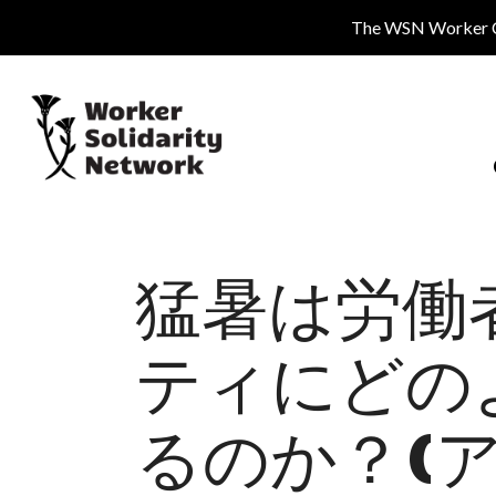
Skip
The WSN Worker Cen
to
main
content
猛暑は労働
ティにどの
るのか？(ア