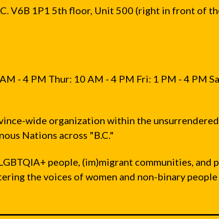
. V6B 1P1 5th floor, Unit 500 (right in front of t
る
ツ
の
オ
ー
ナ
AM - 4 PM Thur: 10 AM - 4 PM Fri: 1 PM - 4 PM Sa
ー
に
謝
vince-wide organization within the unsurrendered
罪
ous Nations across "B.C."
を
要
LGBTQIA+ people, (im)migrant communities, and 
求
ntering the voices of women and non-binary people