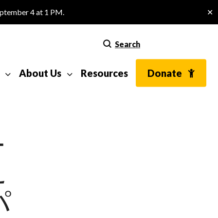
eptember 4 at 1 PM.
✕
Search
About Us
Resources
Donate
ニ
え
パ