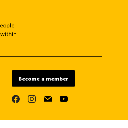
people
 within
Become a member
facebook
instagram
mail
youtube