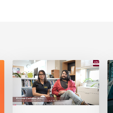
KPU
瞭
與
解
WSN
大
呈
流
現：
行
學
期
生
間