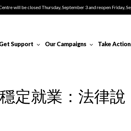
tre will be closed Thursday, September 3 and reopen Friday, S
Get Support
Our Campaigns
Take Action
穩定就業：法律說