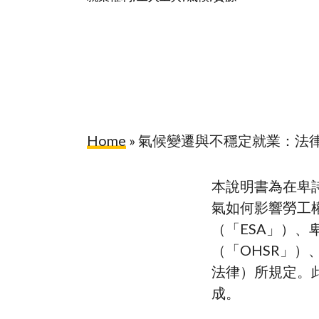
Home
»
氣候變遷與不穩定就業：法
本說明書為在卑
氣如何影響勞工
（「ESA」）
Hit enter to search or ESC to close
（「OHSR」
法律）所規定。
成。