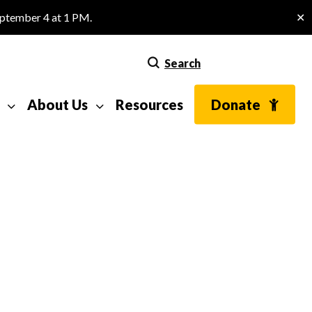
eptember 4 at 1 PM.
✕
Search
About Us
Resources
Donate