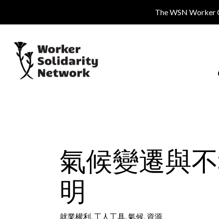
Skip
The WSN Worker Cen
to
main
content
氣候變遷與不
明
就業權利
,
工人工具
,
氣候
,
資源