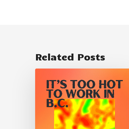
Related Posts
卑
詩
省
太
熱
了，
不