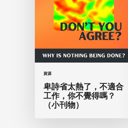
適
合
工
作，
你
不
覺
得
嗎？
資源
（小
卑詩省太熱了，不適合
刊
工作，你不覺得嗎？
物）
（小刊物）