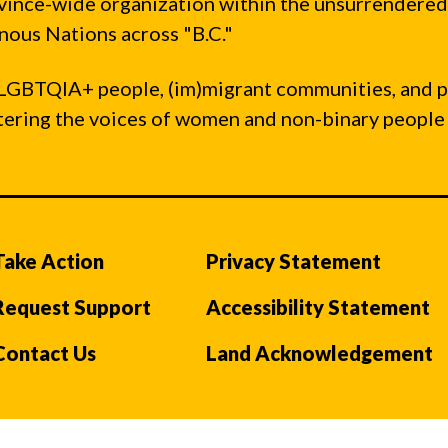
vince-wide organization within the unsurrendered
ous Nations across "B.C."
LGBTQIA+ people, (im)migrant communities, and 
ntering the voices of women and non-binary people
Take Action
Privacy Statement
Request Support
Accessibility Statement
Contact Us
Land Acknowledgement