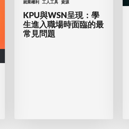
就業權利
工人工具
資源
進
的
入
權
KPU與WSN呈現：學
職
利
生進入職場時面臨的最
場
常見問題
時
面
臨
的
最
常
見
問
題