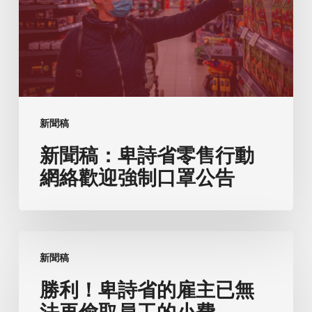
詩
省
零
售
行
動
新聞稿
網
新聞稿：卑詩省零售行動
絡
歡
網絡歡迎強制口罩公告
迎
強
制
勝
口
新聞稿
利！
罩
卑
勝利！卑詩省的雇主已無
公
詩
法再偷取員工的小費