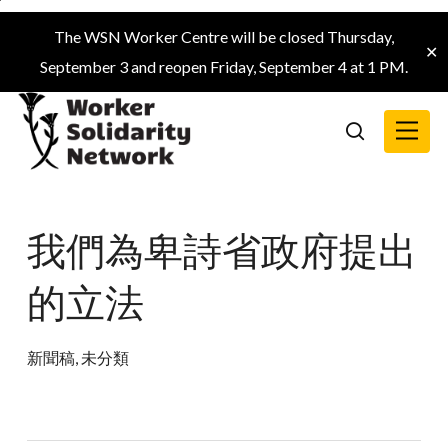
Skip
The WSN Worker Centre will be closed Thursday,
to
✕
September 3 and reopen Friday, September 4 at 1 PM.
main
content
Menu
search
我們為卑詩省政府提出
的立法
新聞稿
,
未分類