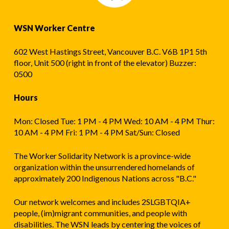
薪
病
WSN Worker Centre
假
602 West Hastings Street, Vancouver B.C. V6B 1P1 5th
floor, Unit 500 (right in front of the elevator) Buzzer:
0500
Hours
Mon: Closed Tue: 1 PM - 4 PM Wed: 10 AM - 4 PM Thur:
10 AM - 4 PM Fri: 1 PM - 4 PM Sat/Sun: Closed
The Worker Solidarity Network is a province-wide
organization within the unsurrendered homelands of
approximately 200 Indigenous Nations across "B.C."
Our network welcomes and includes 2SLGBTQIA+
people, (im)migrant communities, and people with
disabilities. The WSN leads by centering the voices of