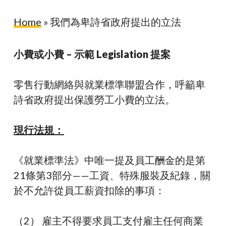
Home
»
我們為卑詩省政府提出的立法
小費或小費 – 示範 Le
gis
lation 提案
零售行動網絡與就業標準聯盟合作，呼籲卑
詩省政府提出保護勞工小費的立法。
現行法規：
《
就業標準法》中唯一提及員工酬金的是
第
21條第3部分——
工資、特殊服裝及紀錄，關
於不允許從
員工薪資
扣除的事項：
（2） 雇主不得要求員工支付雇主任何商業