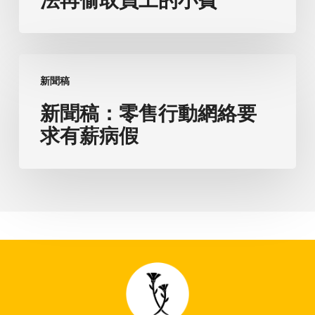
告
省
的
雇
新
主
新聞稿
聞
已
稿：
新聞稿：零售行動網絡要
無
零
求有薪病假
法
售
再
行
偷
動
取
網
員
絡
工
要
的
求
小
有
費