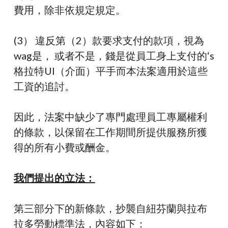
費用，除非依規定
規定
。
(
3） 違反第（2）款要求支付的款項，視為
wag
是
，
或者不是，錢是從員工身上支付的
‘
s
格拉特
UI（介面）
平手
而本法案適用於這些
工資的追討。
因此，法案中缺少了專門處理員工專屬權利
的條款
，以保留
在工作期間所提供服務所獲
得的所有小費或酬
金
。
我們提出的立法：
第三部分下的新條款，抄襲自紐芬蘭與拉布
拉多勞動標準法，內容如下：