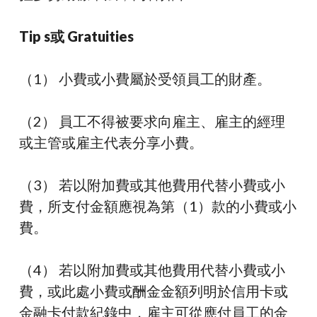
Ti
p s
或 Grat
uitie
s
（1） 小費或小費屬於
受領員工的財產
。
（2） 員工不得被要求
向
雇主、雇主的經理
或主管或
雇主代表分享小費
。
（3） 若以附加費或其他費用代替小費或小
費
，所支付金額應視為第
（1
）款的
小費或小
費
。
（4） 若以附加費或其他費用代替小費或小
費，或此處小費或酬金
金額列明於信用卡
或
金融卡付款紀錄中，雇主可
從應付員工的金