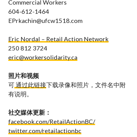
Commercial Workers
604-612-1464
EPrkachin@ufcw1518.com
Eric Nordal – Retail Action Network
250 812 3724
eric@workersolidarity.ca
照片和视频
可
通过此链接
下载录像和照片，文件名中附
有说明。
社交媒体更新：
facebook.com/RetailActionBC/
twitter.com/retailactionbc