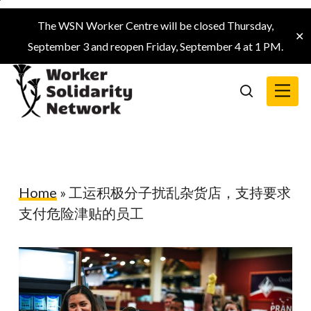
Skip
The WSN Worker Centre will be closed Thursday,
to
✕
September 3 and reopen Friday, September 4 at 1 PM.
main
content
Menu
search
Home
»
工运积极分子扰乱杂货店，支持要求
支付危险津贴的员工