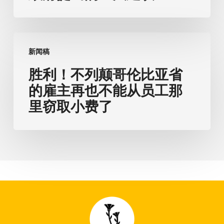
列
性
颠
口
哥
胜
罩
伦
新闻稿
利！
公
比
不
胜利！不列颠哥伦比亚省
告
亚
列
的雇主再也不能从员工那
省
颠
里窃取小费了
政
哥
府
伦
提
比
出
亚
的
省
立
的
法
雇
建
主