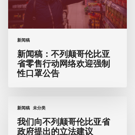
哥
伦
比
亚
新闻稿
省
新闻稿：不列颠哥伦比亚
零
售
省零售行动网络欢迎强制
行
性口罩公告
动
网
络
我
欢
新闻稿
未分类
们
迎
向
我们向不列颠哥伦比亚省
强
不
政府提出的立法建议
制