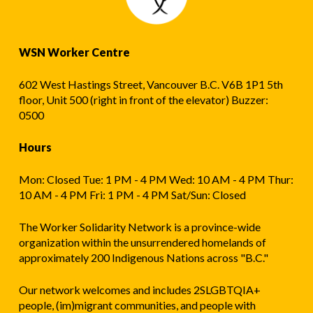
议
再
也
WSN Worker Centre
不
能
602 West Hastings Street, Vancouver B.C. V6B 1P1 5th
从
floor, Unit 500 (right in front of the elevator) Buzzer:
0500
员
工
Hours
那
Mon: Closed Tue: 1 PM - 4 PM Wed: 10 AM - 4 PM Thur:
里
10 AM - 4 PM Fri: 1 PM - 4 PM Sat/Sun: Closed
窃
取
The Worker Solidarity Network is a province-wide
organization within the unsurrendered homelands of
小
approximately 200 Indigenous Nations across "B.C."
费
了
Our network welcomes and includes 2SLGBTQIA+
people, (im)migrant communities, and people with