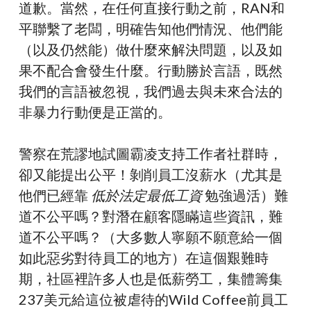
道歉。當然，在任何直接行動之前，RAN和
平聯繫了老闆，明確告知他們情況、他們能
（以及仍然能）做什麼來解決問題，以及如
果不配合會發生什麼。行動勝於言語，既然
我們的言語被忽視，我們過去與未來合法的
非暴力行動便是正當的。
警察在荒謬地試圖霸凌支持工作者社群時，
卻又能提出公平！剝削員工沒薪水（尤其是
他們已經靠
低於法定最低工資
勉強過活）難
道不公平嗎？對潛在顧客隱瞞這些資訊，難
道不公平嗎？（大多數人寧願不願意給一個
如此惡劣對待員工的地方）在這個艱難時
期，社區裡許多人也是低薪勞工，集體籌集
237美元給這位被虐待的Wild Coffee前員工