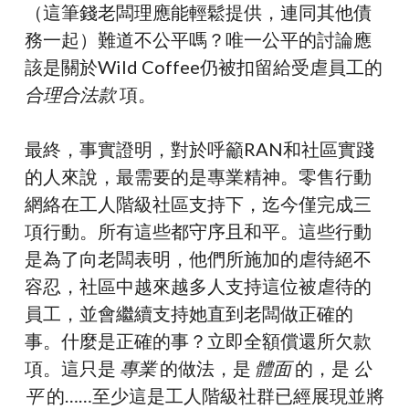
（這筆錢老闆理應能輕鬆提供，連同其他債
務一起）難道不公平嗎？唯一公平的討論應
該是關於Wild Coffee仍被扣留給受虐員工的
合理合法款
項。
最終，事實證明，對於呼籲RAN和社區實踐
的人來說，最需要的是專業精神。零售行動
網絡在工人階級社區支持下，迄今僅完成三
項行動。所有這些都守序且和平。這些行動
是為了向老闆表明，他們所施加的虐待絕不
容忍，社區中越來越多人支持這位被虐待的
員工，並會繼續支持她直到老闆做正確的
事。什麼是正確的事？立即全額償還所欠款
項。這只是
專業
的做法，是
體面
的，是
公
平
的……至少這是工人階級社群已經展現並將