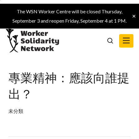
Skip
The WSN Worker Centre will be closed Thursday,
to
✕
September 3 and reopen Friday, September 4 at 1 PM.
main
content
Menu
search
專業精神：應該向誰提
出？
未分類