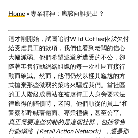
Home
»
專業精神：應該向誰提出？
這才剛開始，試圖追討Wild Coffee依
法
欠付
給受虐員工的款項，我們也看到老闆的信心
大幅減弱。他們希望逃避所遭受的不公，卻
隨著零售行動網絡組織的每一次社區直接行
動而破滅。然而，他們仍然以極其尷尬的方
式拋棄那些微弱的策略來驅趕我們。當社區
的工人階級成員站在被虐待工人身旁要求法
律應得的賠償時，老闆、他們順從的員工*和
警察都呼喊著體面、專業禮儀，甚至公平。
真正需要這些功能的是這個社群，包括零售
行動網絡（Retail Action Network），還是那