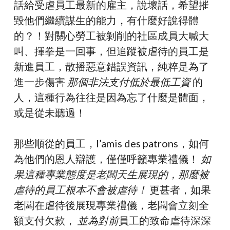
話給受虐員工最新的雇主，說壞話，希望摧
毀他們繼續謀生的能力，有什麼好說得體
的？！對關心勞工被剝削的社區成員大喊大
叫、揮拳是一回事，但追蹤被虐待的員工是
新進員工，散播惡意錯誤資訊，純粹是為了
進一步傷害
那個非法支付低於最低工資
的
人，這種行為往往是因為忘了什麼是體面，
或是從未聽過！
那些順從的員工，l’amis des patrons，如何
為他們的恩人辯護，僅僅呼籲專業禮儀！
如
果這種專業態度是老闆天生展現的，那麼被
虐待的員工根本不會被虐待！
更甚者，如果
老闆在虐待後展現專業禮儀，老闆會立刻全
額支付欠款，
並為對前
員工的致命虐待深深