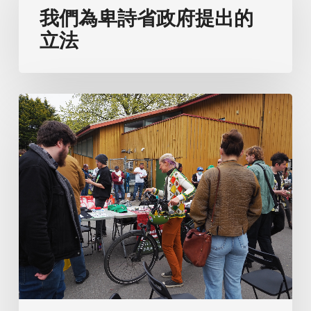
為
我們為卑詩省政府提出的
卑
立法
詩
省
政
WSN
府
2022
提
年
出
股
的
東
立
大
法
會！