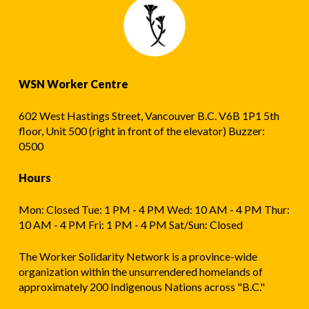
WSN Worker Centre
602 West Hastings Street, Vancouver B.C. V6B 1P1 5th
floor, Unit 500 (right in front of the elevator) Buzzer:
0500
Hours
Mon: Closed Tue: 1 PM - 4 PM Wed: 10 AM - 4 PM Thur:
10 AM - 4 PM Fri: 1 PM - 4 PM Sat/Sun: Closed
The Worker Solidarity Network is a province-wide
organization within the unsurrendered homelands of
approximately 200 Indigenous Nations across "B.C."