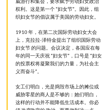
威游行和集会，要求赋予劳动妇女政治
权利。这是第一个 “妇女节”。因此，组
织妇女节的倡议属于美国的劳动妇女。
1910 年，在第二次国际劳动妇女大会
上，克拉拉-泽特金提出了组织国际劳动
妇女节 的问题。会议决定，各国应在每
年的同一天庆祝 “妇女节”，口号是 “妇女
的投票权将凝聚我们的力量，为社会主
义而奋斗”。
女工们明白，光是捣毁市场上的摊位或
威胁零星的商人是不够的：她们明白，
这样的行动并不能降低生活成本。你必