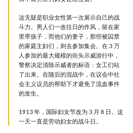
这无疑是职业女性第一次展示自己的战
斗力。男人们一改往日的作风，留在家
里带孩子，而他们的妻子，那些被囚禁
的家庭主妇们，则去参加集会。在 3 万
人参加的最大规模的街头示威游行中，
警察决定清除示威者的标语：女工们站
了出来。在随后的混战中，在议会中社
会主义议员的帮助下才避免了流血事件
的发生。
1913 年，国际妇女节改为 3 月 8 日。这
一天一直是劳动妇女的战斗日。