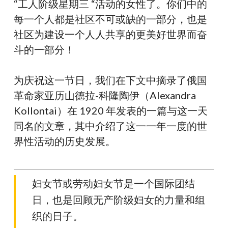
“工人阶级星期三 “活动的女性了。你们中的
每一个人都是社区不可或缺的一部分，也是
社区为建设一个人人共享的更美好世界而奋
斗的一部分！
为庆祝这一节日，我们在下文中摘录了俄国
革命家亚历山德拉-科隆陶伊（Alexandra
Kollontai）在 1920 年发表的一篇与这一天
同名的文章，其中介绍了这一一年一度的世
界性活动的历史发展。
妇女节或劳动妇女节是一个国际团结
日，也是回顾无产阶级妇女的力量和组
织的日子。