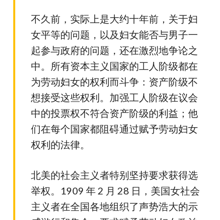
不久前，实际上是大约十年前，关于妇
女平等的问题，以及妇女能否与男子一
起参与政府的问题，还在激烈地争论之
中。所有资本主义国家的工人阶级都在
为劳动妇女的权利而斗争：资产阶级不
想接受这些权利。加强工人阶级在议会
中的投票权不符合资产阶级的利益；他
们在每个国家都阻碍通过赋予劳动妇女
权利的法律。
北美的社会主义者特别坚持要求获得选
举权。1909 年 2 月 28 日，美国女社会
主义者在全国各地组织了声势浩大的示