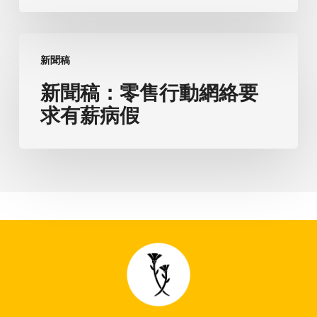
省
政
新
府
新聞稿
聞
提
稿：
新聞稿：零售行動網絡要
出
零
求有薪病假
的
售
立
行
法
動
網
絡
要
求
有
薪