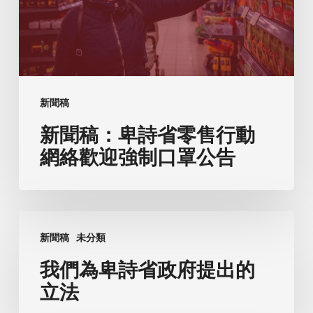
省
零
售
行
動
新聞稿
網
新聞稿：卑詩省零售行動
絡
歡
網絡歡迎強制口罩公告
迎
強
制
我
口
新聞稿
未分類
們
罩
為
我們為卑詩省政府提出的
公
卑
立法
告
詩