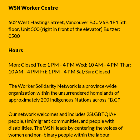
病
WSN Worker Centre
假
602 West Hastings Street, Vancouver B.C. V6B 1P1 5th
floor, Unit 500 (right in front of the elevator) Buzzer:
0500
Hours
Mon: Closed Tue: 1 PM - 4 PM Wed: 10 AM - 4 PM Thur:
10 AM - 4 PM Fri: 1 PM - 4 PM Sat/Sun: Closed
The Worker Solidarity Network is a province-wide
organization within the unsurrendered homelands of
approximately 200 Indigenous Nations across "B.C."
Our network welcomes and includes 2SLGBTQIA+
people, (im)migrant communities, and people with
disabilities. The WSN leads by centering the voices of
women and non-binary people within the labour