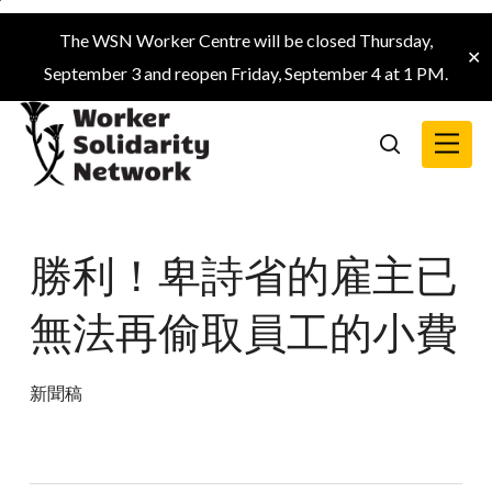
Skip
The WSN Worker Centre will be closed Thursday,
to
✕
September 3 and reopen Friday, September 4 at 1 PM.
main
content
Menu
search
勝利！卑詩省的雇主已
無法再偷取員工的小費
新聞稿