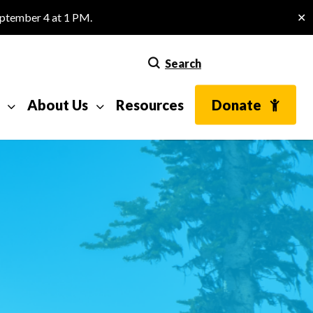
eptember 4 at 1 PM.
✕
Search
About Us
Resources
Donate