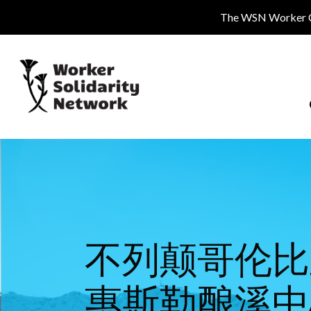
Skip
The WSN Worker Cen
to
main
content
不列颠哥伦比
惠斯勒酿溪中