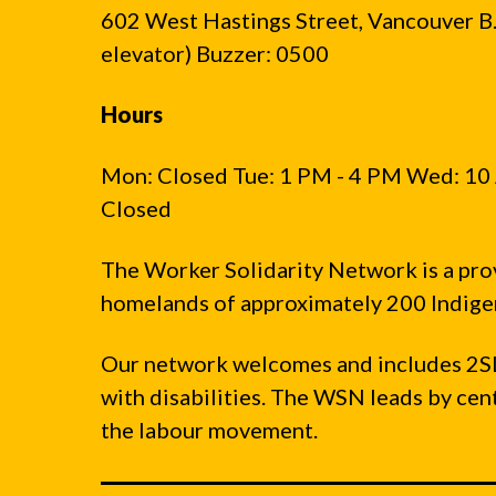
口
602 West Hastings Street, Vancouver B.C
罩
elevator) Buzzer: 0500
公
告
Hours
Mon: Closed Tue: 1 PM - 4 PM Wed: 10 
Closed
The Worker Solidarity Network is a pro
homelands of approximately 200 Indigen
Our network welcomes and includes 2S
with disabilities. The WSN leads by ce
the labour movement.