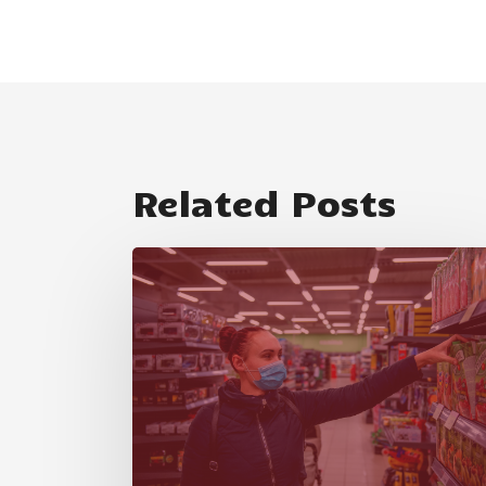
Related Posts
新
闻
稿：
不
列
颠
哥