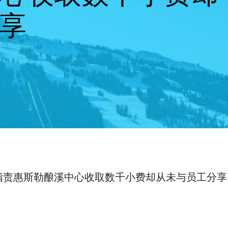
享
指责惠斯勒酿溪中心收取数千小费却从未与员工分享