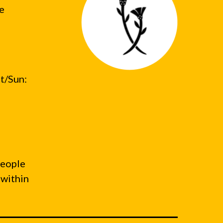
he
t/Sun:
people
 within