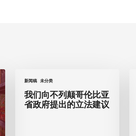
我
胜
新闻稿
未分类
们
利
向
不
我们向不列颠哥伦比亚
不
列
省政府提出的立法建议
列
颠
颠
哥
哥
伦