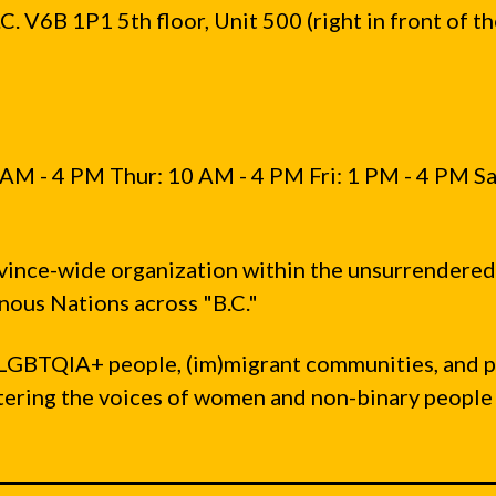
窃
. V6B 1P1 5th floor, Unit 500 (right in front of t
取
小
费
了
AM - 4 PM Thur: 10 AM - 4 PM Fri: 1 PM - 4 PM Sa
vince-wide organization within the unsurrendered
ous Nations across "B.C."
LGBTQIA+ people, (im)migrant communities, and 
ntering the voices of women and non-binary people