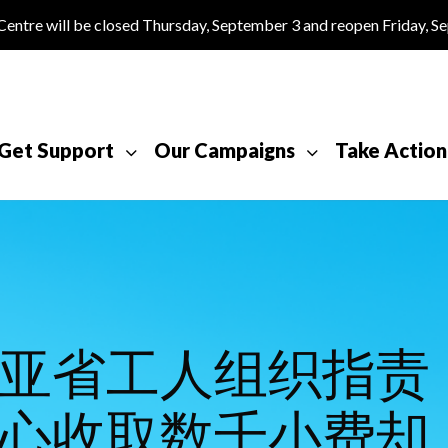
tre will be closed Thursday, September 3 and reopen Friday, S
Get Support
Our Campaigns
Take Action
亚省工人组织指责
心收取数千小费却