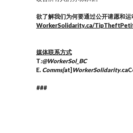
欲了解我们为何要通过公开请愿和运动来解决这
WorkerSolidarity.ca/TipTheftPeti
媒体联系方式
T
:@WorkerSol_BC
E.
Comms[
at]
WorkerSolidarity
.caC
###