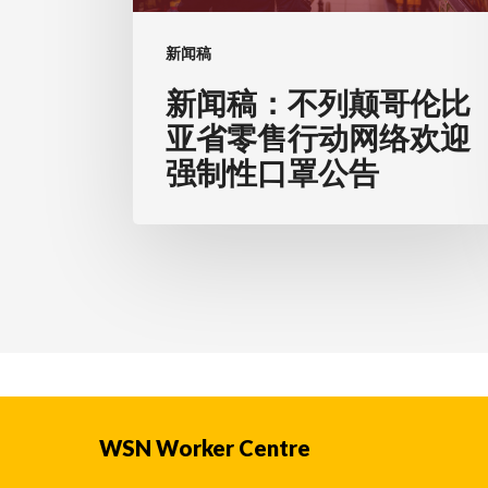
伦
比
新闻稿
亚
新闻稿：不列颠哥伦比
省
亚省零售行动网络欢迎
零
强制性口罩公告
售
行
动
网
络
欢
迎
强
制
WSN Worker Centre
性