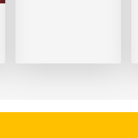
伦
比
比
亚
亚
省
省
的
政
雇
府
主
提
再
出
也
的
不
立
能
法
从
建
员
议
工
那
里