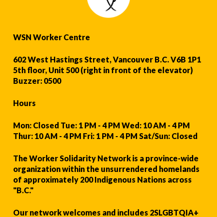
WSN Worker Centre
602 West Hastings Street, Vancouver B.C. V6B 1P1
5th floor, Unit 500 (right in front of the elevator)
Buzzer: 0500
Hours
Mon: Closed Tue: 1 PM - 4 PM Wed: 10 AM - 4 PM
Thur: 10 AM - 4 PM Fri: 1 PM - 4 PM Sat/Sun: Closed
The Worker Solidarity Network is a province-wide
organization within the unsurrendered homelands
of approximately 200 Indigenous Nations across
"B.C."
Our network welcomes and includes 2SLGBTQIA+