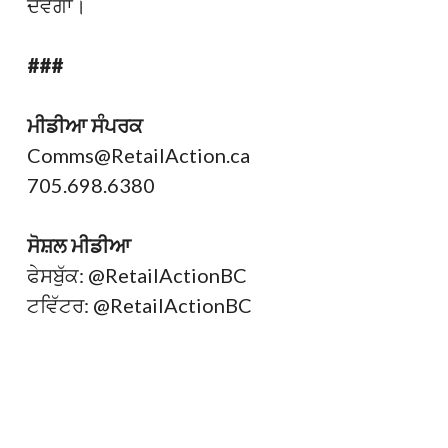
ਦੇਵੇਗਾ।
###
ਮੀਡੀਆ ਸੰਪਰਕ
Comms@RetailAction.ca
705.698.6380
ਸੋਸ਼ਲ ਮੀਡੀਆ
ਫੇਸਬੁੱਕ: @RetailActionBC
ਟਵਿੱਟਰ: @RetailActionBC