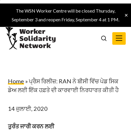
Skip
The WSN Worker Centre will be closed Thursday,
to
✕
September 3 and reopen Friday, September 4 at 1 PM.
main
content
Menu
search
Home
»
ਪ੍ਰੈਸ ਰਿਲੀਜ਼: RAN ਨੇ ਬੀਸੀ ਵਿੱਚ ਪੇਡ ਸਿਕ
ਡੇਅ ਲਈ ਇੱਕ ਹਫ਼ਤੇ ਦੀ ਕਾਰਵਾਈ ਨਿਰਧਾਰਤ ਕੀਤੀ ਹੈ
14 ਜੁਲਾਈ, 2020
ਤੁਰੰਤ ਜਾਰੀ ਕਰਨ ਲਈ