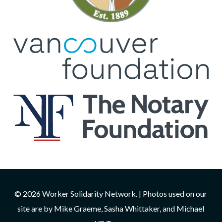
© 2026 Worker Solidarity Network. | Photos used on our
site are by Mike Graeme, Sasha Whittaker, and Michael