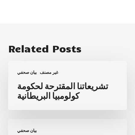
Related Posts
تشريعاتنا
غير مصنف
بيان صحفي
المقترحة
لحكومة
تشريعاتنا المقترحة لحكومة
كولومبيا
كولومبيا البريطانية
البريطانية
النصر!
بيان صحفي
أرباب