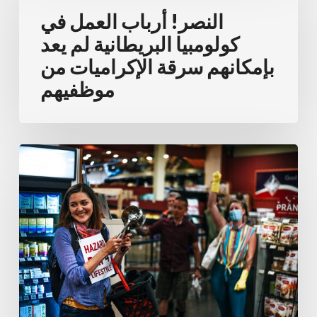
العمل
النصر! أرباب العمل في
في
كولومبيا البريطانية لم يعد
كولومبيا
بإمكانهم سرقة الإكراميات من
البريطانية
موظفيهم
لم
يعد
بإمكانهم
نشطاء
سرقة
عماليون
الإكراميات
يعطلون
من
متجر
موظفيهم
بقالة
لدعم
الموظفين
المطالبين