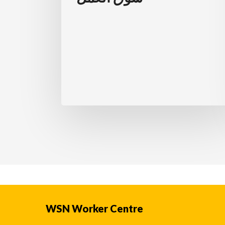
الذين
يدخلون
سوق
العمل
WSN Worker Centre