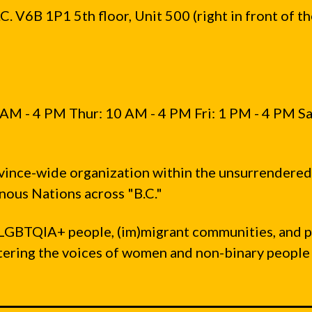
. V6B 1P1 5th floor, Unit 500 (right in front of t
AM - 4 PM Thur: 10 AM - 4 PM Fri: 1 PM - 4 PM Sa
vince-wide organization within the unsurrendered
ous Nations across "B.C."
LGBTQIA+ people, (im)migrant communities, and 
ntering the voices of women and non-binary people