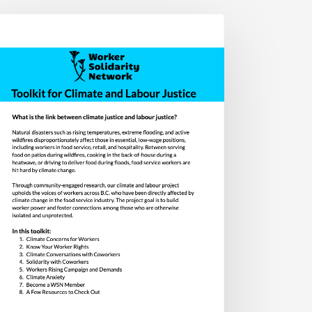
مجموع
أدو
شب
المر
العالم
للعدا
المناخ
والعمال