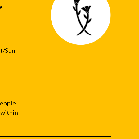
he
t/Sun:
people
 within