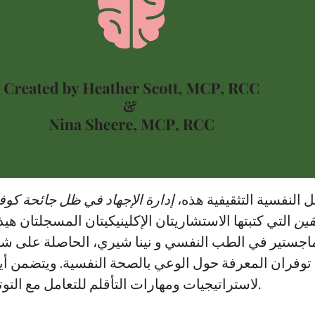
ل النفسية التثقيفية هذه
قين
التي كتبتها الاستشاريتان الإكلينيكيتان المسجلتان ه
اجستير في الطب النفسي و نينا شيري، الحاصلة على شه
وفران المعرفة حول الوعي بالصحة النفسية. ويتضمن أي
لاستراتيجيات ومهارات التأقلم للتعامل مع التوتر والقلق والاكتئاب.