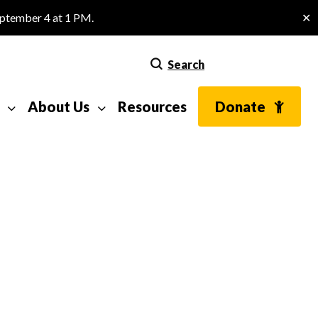
eptember 4 at 1 PM.
✕
Search
About Us
Resources
Donate