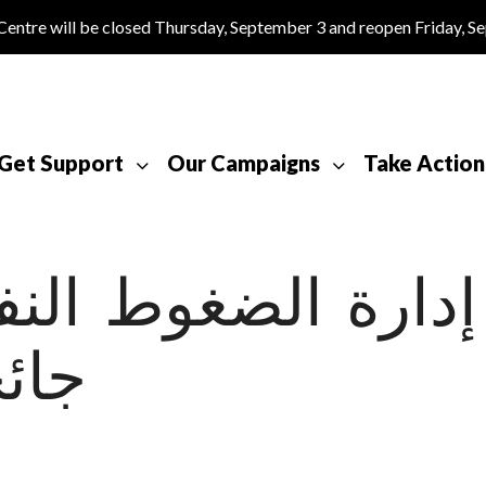
tre will be closed Thursday, September 3 and reopen Friday, S
Get Support
Our Campaigns
Take Action
إدارة الضغوط ال
جائح