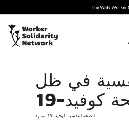
Skip
The WSN Worker Cen
to
main
content
نفسية في ظل
ة كوفيد-19
موارد
,
كوفيد -19
,
الصحة النفسية