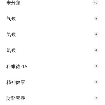
未分類
40
气候
4
気候
4
氣候
4
科維德-19
3
精神健康
3
財務素養
2