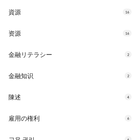
資源
16
资源
16
金融リテラシー
2
金融知识
2
陳述
4
雇用の権利
6
고용 권리
6