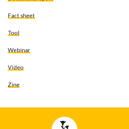
Fact sheet
Tool
Webinar
Video
Zine