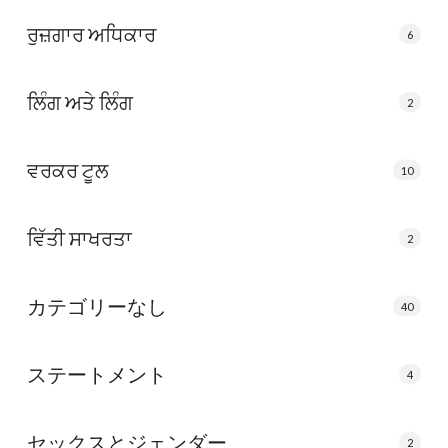
ਰੁਜ਼ਗਾਰ ਅਧਿਕਾਰ
6
ਲਿੰਗ ਅਤੇ ਲਿੰਗ
2
ਵਰਕਰ ਟੂਲ
10
ਵਿੱਤੀ ਸਾਖਰਤਾ
2
カテゴリーなし
40
ステートメント
4
セックスとジェンダー
2