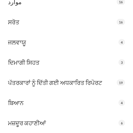
موارد
16
ਸਰੋਤ
16
ਜਲਵਾਯੂ
4
ਦਿਮਾਗੀ ਸਿਹਤ
3
ਪੱਤਰਕਾਰਾਂ ਨੂੰ ਦਿੱਤੀ ਗਈ ਅਧਕਾਰਿਤ ਰਿਪੋਰਟ
19
ਬਿਆਨ
4
ਮਜ਼ਦੂਰ ਕਹਾਣੀਆਂ
6