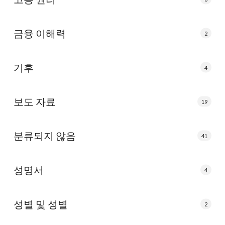
금융 이해력
2
기후
4
보도 자료
19
분류되지 않음
41
성명서
4
성별 및 성별
2