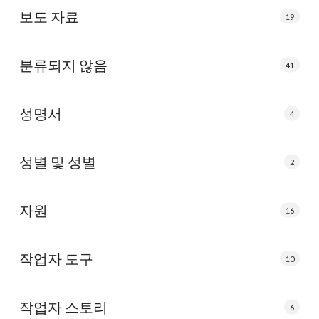
보도 자료
19
분류되지 않음
41
성명서
4
성별 및 성별
2
자원
16
작업자 도구
10
작업자 스토리
6