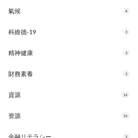
氣候
4
科維德-19
3
精神健康
3
財務素養
2
資源
16
资源
16
金融リテラシー
2