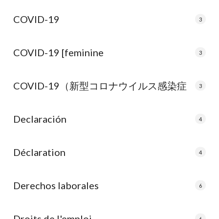
COVID-19
3
COVID-19 [feminine
3
COVID-19（新型コロナウイルス感染症
3
Declaración
4
Déclaration
4
Derechos laborales
6
Droits de l'emploi
6