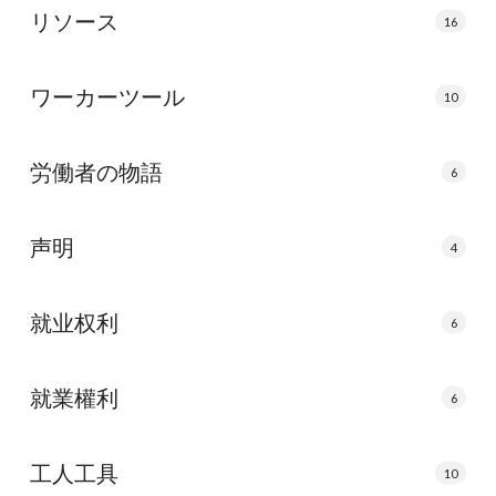
リソース
16
ワーカーツール
10
労働者の物語
6
声明
4
就业权利
6
就業權利
6
工人工具
10