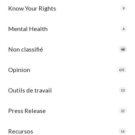
Know Your Rights
9
Mental Health
4
Non classifié
40
e
Opinion
651
Outils de travail
10
Press Release
22
Recursos
16