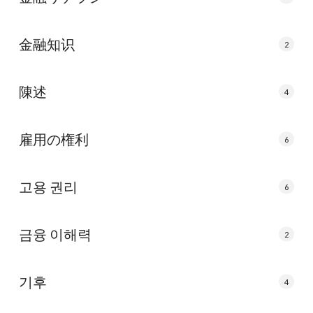
金融知识
2
陳述
4
雇用の権利
6
고용 권리
6
금융 이해력
2
기후
4