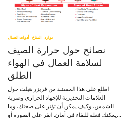
نصائح
حول
موارد
المناخ
أدوات العمال
حرارة
نصائح حول حرارة الصيف
الصيف
لسلامة العمال في الهواء
لسلامة
العمال
الطلق
في
الهواء
اطلع على هذا المستند من فريزر هيلث حول
الطلق
العلامات التحذيرية للإجهاد الحراري وضربة
الشمس، وكيف يمكن أن تؤثر على صحتك، وما
يمكنك فعله للبقاء في أمان. انقر على الصورة أو…