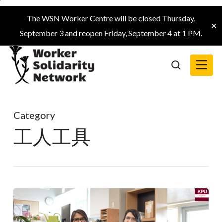
Skip
The WSN Worker Centre will be closed Thursday,
to
✕
September 3 and reopen Friday, September 4 at 1 PM.
main
content
Menu
search
Category
工人工具