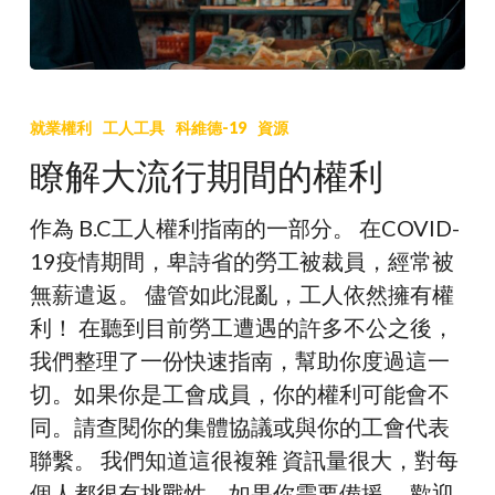
問
題
瞭
解
就業權利
工人工具
科維德-19
資源
大
瞭解大流行期間的權利
流
行
作為 B.C工人權利指南的一部分。 在COVID-
期
19疫情期間，卑詩省的勞工被裁員，經常被
間
無薪遣返。 儘管如此混亂，工人依然擁有權
的
利！ 在聽到目前勞工遭遇的許多不公之後，
權
我們整理了一份快速指南，幫助你度過這一
利
切。如果你是工會成員，你的權利可能會不
同。請查閱你的集體協議或與你的工會代表
聯繫。 我們知道這很複雜 資訊量很大，對每
個人都很有挑戰性。如果你需要備援， 歡迎