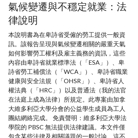
氣候變遷與不穩定就業：法
遷
律說明
與
不
本說明書為在卑詩省受僱的勞工提供一般資
穩
訊。該報告呈現與氣候變遷相關的嚴重天氣
定
如何影響勞工權利及雇主義務的資訊，這些
就
內容由卑詩省就業標準法（「ESA」）、卑
業：
詩省勞工補償法（「WCA」）、卑詩省職業
法
健康與安全法規（「OHSR」）、卑詩省人
律
權法典（「HRC」）以及普通法（我的法官
說
在法庭上成為法律）所規定。此專案由加拿
明
大維多利亞大學分會的公益學生成員為工人
團結網絡完成。 免責聲明：維多利亞大學法
學院的 PBSC 無法提供法律建議。本文件僅
包含某些法律及相關議題的一般討論。這不