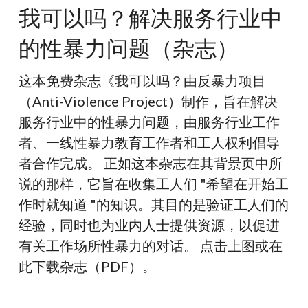
以
我可以吗？解决服务行业中
吗？
的性暴力问题（杂志）
解
决
这本免费杂志《我可以吗？由反暴力项目
服
（Anti-Violence Project）制作，旨在解决
务
服务行业中的性暴力问题，由服务行业工作
行
者、一线性暴力教育工作者和工人权利倡导
业
者合作完成。 正如这本杂志在其背景页中所
中
说的那样，它旨在收集工人们 "希望在开始工
的
作时就知道 "的知识。其目的是验证工人们的
性
经验，同时也为业内人士提供资源，以促进
暴
有关工作场所性暴力的对话。 点击上图或在
力
此下载杂志（PDF）。
问
题