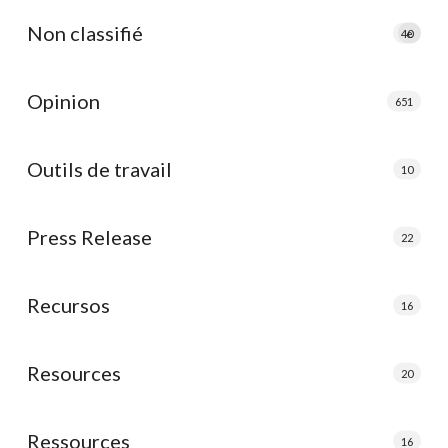
Non classifié
40
e
Opinion
651
Outils de travail
10
Press Release
22
Recursos
16
Resources
20
Ressources
16