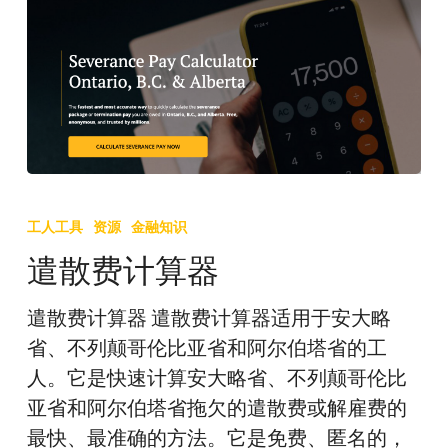
遣
散
工人工具
资源
金融知识
费
遣散费计算器
计
算
遣散费计算器 遣散费计算器适用于安大略
器
省、不列颠哥伦比亚省和阿尔伯塔省的工
人。它是快速计算安大略省、不列颠哥伦比
亚省和阿尔伯塔省拖欠的遣散费或解雇费的
最快、最准确的方法。它是免费、匿名的，