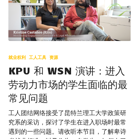
KPU
和
就业权利
工人工具
资源
WSN
KPU 和 WSN 演讲：进入
演
劳动力市场的学生面临的最
讲：
进
常见问题
入
劳
工人团结网络接受了昆特兰理工大学政策研
动
究系的采访，探讨了学生在进入职场时最常
力
遇到的一些问题。请收听本节目，了解卑诗
市