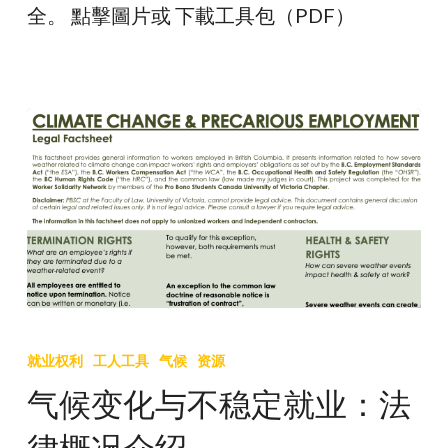
全。 點擊圖片或 下載工具包（PDF）
季
高
溫
小
撇
步
气
候
就业权利
工人工具
气候
资源
变
气候变化与不稳定就业：法
化
律概况介绍
与