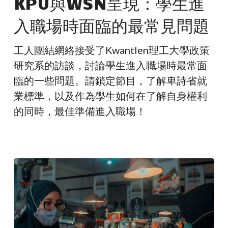
KPU與WSN呈現：學生進
呈
入職場時面臨的最常見問題
現：
學
工人團結網絡接受了Kwantlen理工大學政策
生
研究系的訪談，討論學生進入職場時最常面
進
臨的一些問題。請鎖定節目，了解卑詩省就
入
業標準，以及作為學生如何在了解自身權利
職
的同時，最佳準備進入職場！
場
時
面
臨
的
最
常
見