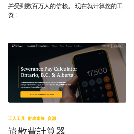
并受到数百万人的信赖。 现在就计算您的工
资！
遣
散
工人工具
財務素養
資源
費
遣散費計算器
計