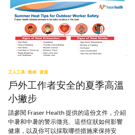
示
戶
外
工人工具
氣候
資源
工
戶外工作者安全的夏季高溫
作
小撇步
者
安
請參閱 Fraser Health 提供的這份文件，介紹
全
中暑和中暑的警示徵兆、這些症狀如何影響
的
健康，以及你可以採取哪些措施來保持安
夏