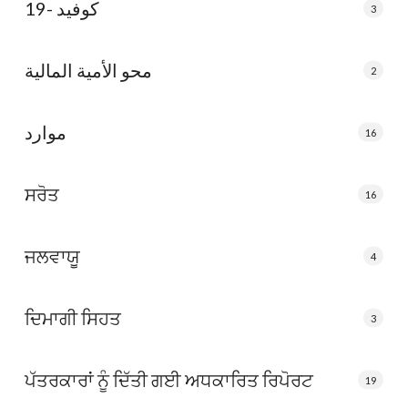
كوفيد -19
3
محو الأمية المالية
2
موارد
16
ਸਰੋਤ
16
ਜਲਵਾਯੂ
4
ਦਿਮਾਗੀ ਸਿਹਤ
3
ਪੱਤਰਕਾਰਾਂ ਨੂੰ ਦਿੱਤੀ ਗਈ ਅਧਕਾਰਿਤ ਰਿਪੋਰਟ
19