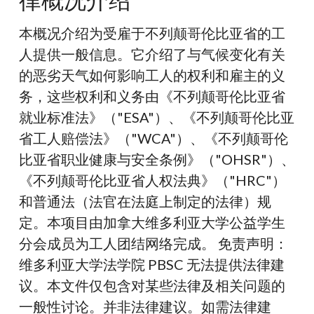
不
本概况介绍为受雇于不列颠哥伦比亚省的工
稳
人提供一般信息。它介绍了与气候变化有关
定
的恶劣天气如何影响工人的权利和雇主的义
就
务，这些权利和义务由《不列颠哥伦比亚省
业：
就业标准法》（"ESA"）、《不列颠哥伦比亚
法
省工人赔偿法》（"WCA"）、《不列颠哥伦
律
比亚省职业健康与安全条例》（"OHSR"）、
概
《不列颠哥伦比亚省人权法典》（"HRC"）
况
和普通法（法官在法庭上制定的法律）规
介
定。本项目由加拿大维多利亚大学公益学生
绍
分会成员为工人团结网络完成。 免责声明：
维多利亚大学法学院 PBSC 无法提供法律建
议。本文件仅包含对某些法律及相关问题的
一般性讨论。并非法律建议。如需法律建