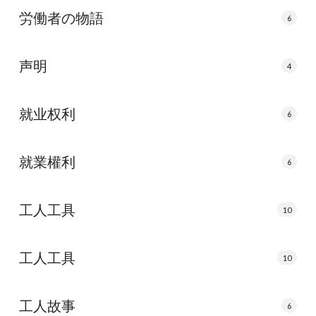
労働者の物語
6
声明
4
就业权利
6
就業權利
6
工人工具
10
工人工具
10
工人故事
6