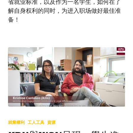
省就业标准，以及作为一名学生，如何在了
场
解自身权利的同时，为进入职场做好最佳准
的
备！
学
生
面
临
的
最
常
见
问
题
KPU
與
就業權利
工人工具
資源
WSN