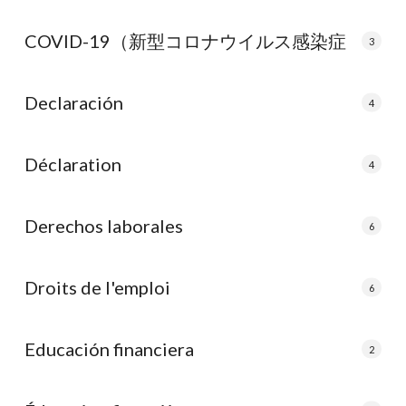
COVID-19（新型コロナウイルス感染症
3
Declaración
4
Déclaration
4
Derechos laborales
6
Droits de l'emploi
6
Educación financiera
2