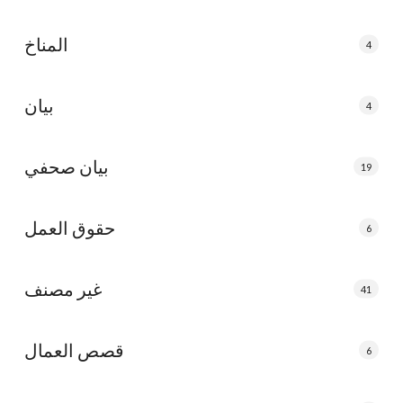
المناخ
4
بيان
4
بيان صحفي
19
حقوق العمل
6
غير مصنف
41
قصص العمال
6