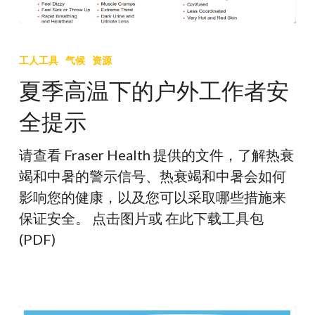
夏
季
工人工具
气候
资源
高
夏季高温下的户外工作者安
温
全提示
下
的
请查看 Fraser Health 提供的文件，了解热衰
户
竭和中暑的警示信号、热衰竭和中暑会如何
外
影响您的健康，以及您可以采取哪些措施来
工
保证安全。 点击图片或 在此下载工具包
作
(PDF)
者
安
全
提