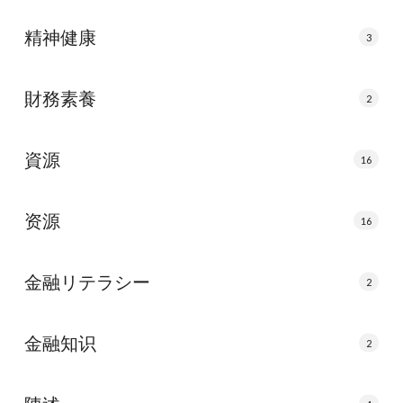
精神健康
3
財務素養
2
資源
16
资源
16
金融リテラシー
2
金融知识
2