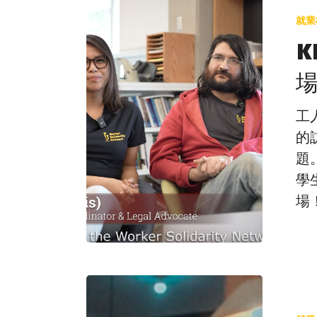
與
就業
WSN
K
呈
現：
學
生
工
進
的
入
題
職
學
場
場
時
面
臨
Hit enter to search or ESC to close
的
瞭
最
解