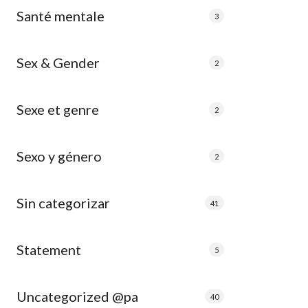
Santé mentale
3
Sex & Gender
2
Sexe et genre
2
Sexo y género
2
Sin categorizar
41
Statement
5
Uncategorized @pa
40