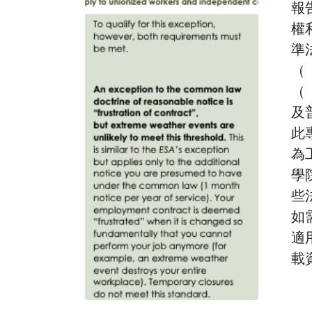
定
報
就
權
業：
準
法
（
律
（
說
及
明
此
為
學
些
如
適
載