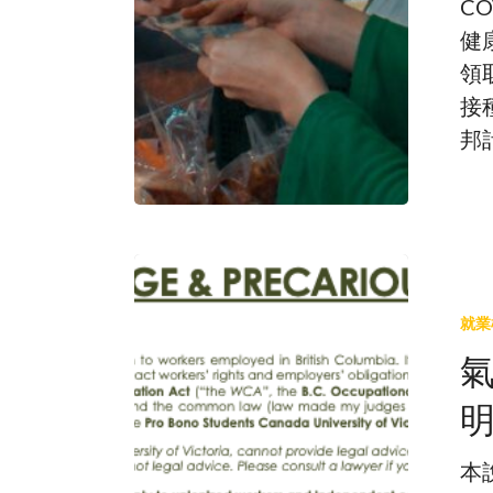
C
健
領
接
邦
氣
候
就業
變
遷
與
不
穩
本