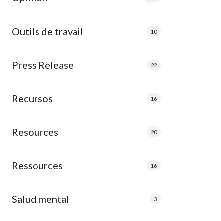
Outils de travail
10
Press Release
22
Recursos
16
Resources
20
Ressources
16
Salud mental
3
NSIgc3JjPSJodHRwczovL3d3dy55b3V0dWJlLmN