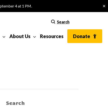
eptember 4 at 1 PM.
✕
Search
About Us
Resources
Donate
Search