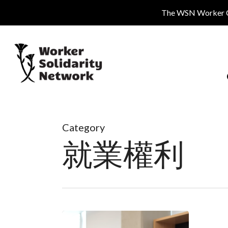
Skip
The WSN Worker Cen
to
main
content
Category
就業權利
KPU