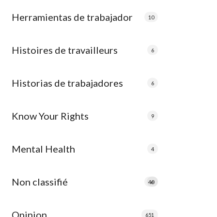
Herramientas de trabajador
10
Histoires de travailleurs
6
Historias de trabajadores
6
Know Your Rights
9
Mental Health
4
Non classifié
40
e
Opinion
651