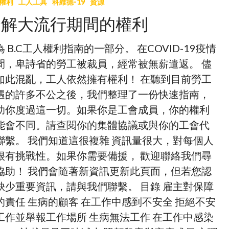
權利
工人工具
科維德-19
資源
瞭解大流行期間的權利
為 B.C工人權利指南的一部分。 在COVID-19疫情
間，卑詩省的勞工被裁員，經常被無薪遣返。 儘
如此混亂，工人依然擁有權利！ 在聽到目前勞工
遇的許多不公之後，我們整理了一份快速指南，
助你度過這一切。如果你是工會成員，你的權利
能會不同。請查閱你的集體協議或與你的工會代
聯繫。 我們知道這很複雜 資訊量很大，對每個人
很有挑戰性。如果你需要備援， 歡迎聯絡我們尋
協助！ 我們會隨著新資訊更新此頁面，但若您認
缺少重要資訊，請與我們聯繫。 目錄 雇主對保障
的責任 生病的顧客 在工作中感到不安全 拒絕不安
工作並舉報工作場所 生病無法工作 在工作中感染