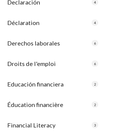
Declaración
4
Déclaration
4
Derechos laborales
6
Droits de l'emploi
6
Educación financiera
2
Éducation financière
2
Financial Literacy
3