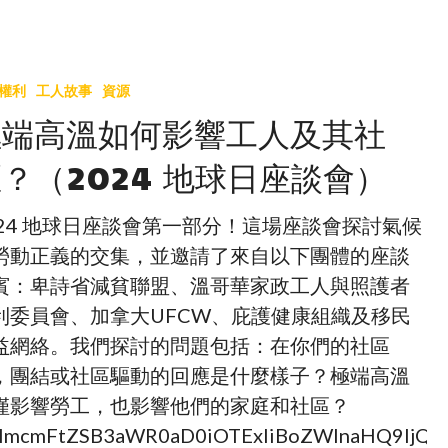
權利
工人故事
資源
極端高溫如何影響工人及其社
？（2024 地球日座談會）
024 地球日座談會第一部分！這場座談會探討氣候
勞動正義的交集，並邀請了來自以下團體的座談
賓：卑詩省減貧聯盟、溫哥華家政工人與照護者
利委員會、加拿大UFCW、庇護健康組織及移民
益網絡。我們探討的問題包括：在你們的社區
，團結或社區驅動的回應是什麼樣子？極端高溫
僅影響勞工，也影響他們的家庭和社區？
lmcmFtZSB3aWR0aD0iOTExIiBoZWlnaHQ9IjQ2