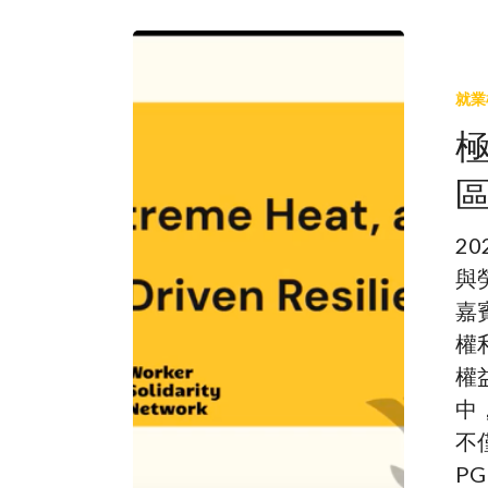
極
端
就業
高
溫
如
區
何
影
2
響
與
工
嘉
人
權
及
權
其
中
社
不
區？
PG