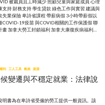
OVID 被裁員且工時減少 照顧兒童與家庭成員 心理
康支持 財務支持 學生貸款 綠色工作與實習 建議與
取失業保險 卑詩省課程 帶薪病假 3小時帶薪假以
種COVID-19疫苗 與COVID相關的工作保護假 聯
計畫 加拿大勞工封鎖福利 加拿大康復疾病福利…
權利
工人工具
氣候
資源
氣候變遷與不穩定就業：法律說
明
說明書為在卑詩省受僱的勞工提供一般資訊。該