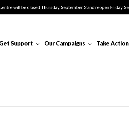
tre will be closed Thursday, September 3 and reopen Friday, S
Get Support
Our Campaigns
Take Action