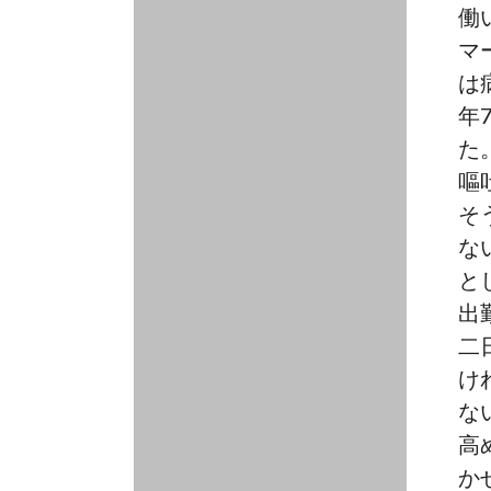
働
求
マ
は
年
た
嘔
そ
な
と
出
二
け
な
高
か