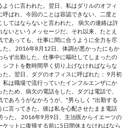
るように言われた。翌日、私はダリルのオフィ
に呼ばれ、今回のことは容認できない、二度と
こしてはならないと言われた。 病欠の連絡は許
れないというメッセージだ。それ以来、たとえ
気であっても、仕事に間に合うように全力を尽
した。 2016年8月12日、体調が悪かったにもか
わらず出勤した。仕事中に嘔吐してしまったの
、シフトを数時間早く切り上げなければならな
った。翌日、ダグのオフィスに呼ばれた： 9月初
、私は職場で流行っていたインフルエンザにか
ったため、病欠の電話をした。ダグは電話で、
気であろうがなかろうが、"男らしく "出勤する
うに言ってきた。彼は私を心配させたまま電話
切った。 2016年9月9日、主治医からイエーツの
ーケットに復帰する前に5日間休まなければなら