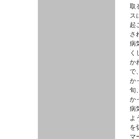
取
ス
起
さ
病
く
か
で
か
旬
か
病
よ
を
マ