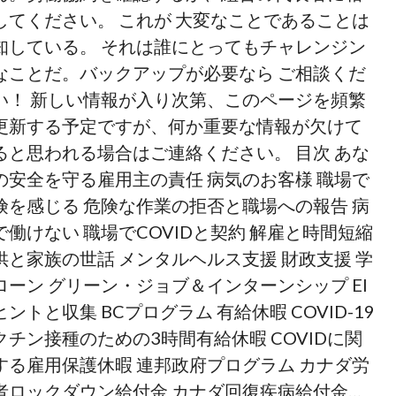
してください。 これが 大変なことであることは
知している。 それは誰にとってもチャレンジン
なことだ。バックアップが必要なら ご相談くだ
い！ 新しい情報が入り次第、このページを頻繁
更新する予定ですが、何か重要な情報が欠けて
ると思われる場合はご連絡ください。 目次 あな
の安全を守る雇用主の責任 病気のお客様 職場で
険を感じる 危険な作業の拒否と職場への報告 病
で働けない 職場でCOVIDと契約 解雇と時間短縮
供と家族の世話 メンタルヘルス支援 財政支援 学
ローン グリーン・ジョブ＆インターンシップ EI
ヒントと収集 BCプログラム 有給休暇 COVID-19
クチン接種のための3時間有給休暇 COVIDに関
する雇用保護休暇 連邦政府プログラム カナダ労
者ロックダウン給付金 カナダ回復疾病給付金…