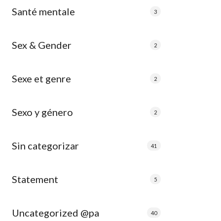
Santé mentale
3
Sex & Gender
2
Sexe et genre
2
Sexo y género
2
Sin categorizar
41
Statement
5
Uncategorized @pa
40