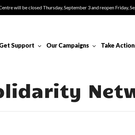
tre will be closed Thursday, September 3 and reopen Friday, S
Get Support
Our Campaigns
Take Action
olidarity Net