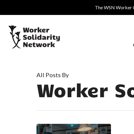
Skip
The WSN Worker Cen
to
main
content
All Posts By
Worker S
パ