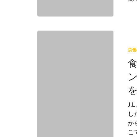
食
料
労働
品
店
員
が
マ
ー
J
ケ
し
ッ
か
ト・
こ
オ