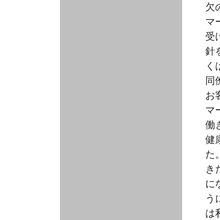
欠
ン・
マ
イ
受
エ
針
ー
く
ツ
同
の
お
オ
マ
ー
働
ナ
健
ー
た
に
き
謝
に
罪
う
を
は
要