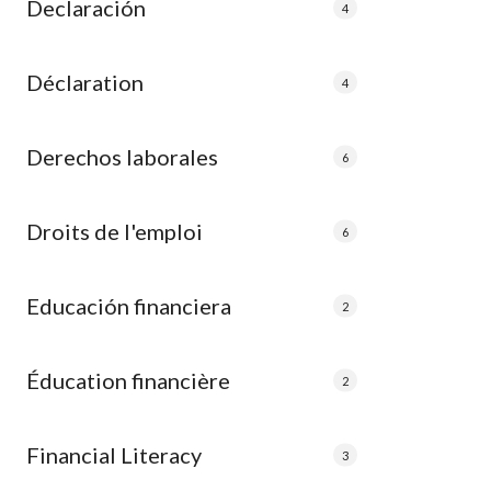
Declaración
4
Déclaration
4
Derechos laborales
6
Droits de l'emploi
6
Educación financiera
2
Éducation financière
2
Financial Literacy
3