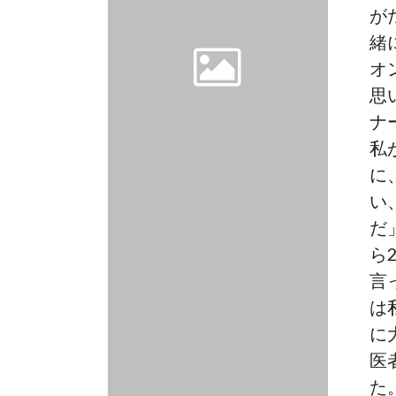
が
緒
オ
思
ナ
私
に
い
だ
ら
言
は
に
医
た