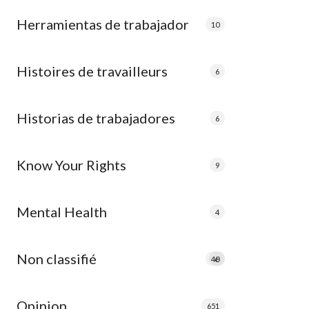
Herramientas de trabajador
10
Histoires de travailleurs
6
Historias de trabajadores
6
Know Your Rights
9
Mental Health
4
Non classifié
40
e
Opinion
651