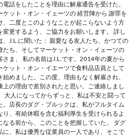
の電話をしたことを理由に解雇通告を受けた。
ーケット・オン・イェーツの 経営陣から 謝罪を
け、二度とこのようなことが起こらないよう方
を変更するよう、ご協力をお願いします。 詳し
は、J.L.に聞いた： 親愛なる友人たち、かつての
僚たち、そしてマーケット・オン・イェーツの
客さま、 私の名前はJ.L.です。2014年の夏から
ーケット・オン・イエーツで食料品店員として
き始めました。この度、理由もなく解雇され、
康上の理由で差別されたと思い、ご連絡しまし
。 大人になってからずっと、私は不安と闘って
た。店長のダグ・ブルックは、私がフルタイム
なり、有給休暇を含む福利厚生を受けられるよ
になる前から、このことを把握していた。 ダグ
私に、私は優秀な従業員の一人であり、そこで