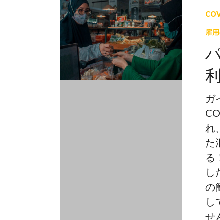
ン
CO
デ
雇用
ミ
ッ
ク
時
の
ガ
あ
C
な
れ
た
た
の
る
権
し
利
の
Hit enter to search or ESC to close
を
し
知
せ