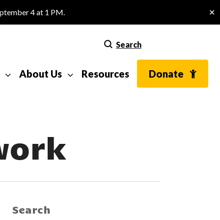
eptember 4 at 1 PM.
✕
Search
About Us
Resources
Donate
work
Search