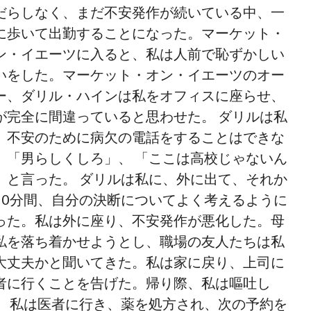
だらしなく、まだ不安発作が続いている中、一
に歩いて出勤することになった。マーケット・
ン・イエーツに入ると、私は人前で恥ずかしい
いをした。マーケット・オン・イエーツのオー
ー、ダリル・ハインは私をオフィスに座らせ、
が完全に間違っていると思わせた。 ダリルは私
、不安のために病欠の電話をすることはできな
、「男らしくしろ」、 「ここは高校じゃないん
」と言った。 ダリルは私に、外に出て、それか
20分間、自分の決断についてよく考えるように
った。私は外に座り、不安発作が悪化した。母
私を落ち着かせようとし、職場の友人たちは私
大丈夫かと聞いてきた。私は家に戻り、上司に
者に行くことを告げた。帰り際、私は嘔吐し
。 私は医者に行き、薬を処方され、次の予約を