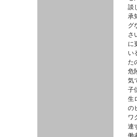
る
談
承
グ
さ
に
い
た
危
気
子
生
の
ワ
連
働