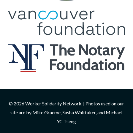
© 2026 Worker Solidarity Network. | Photos used on our
site are by Mike Graeme, Sasha Whittaker, and Michael
YC Tseng