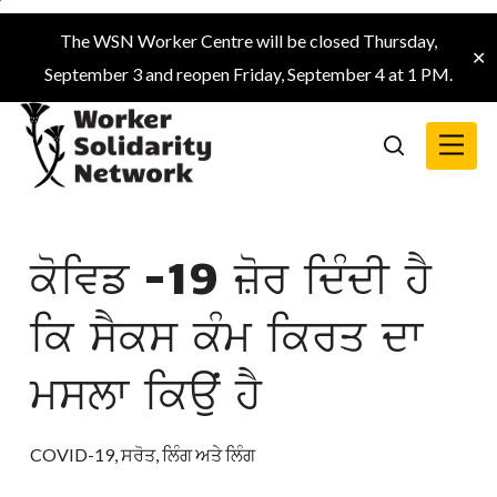
Skip
The WSN Worker Centre will be closed Thursday,
to
✕
September 3 and reopen Friday, September 4 at 1 PM.
main
content
Menu
search
ਕੋਵਿਡ -19 ਜ਼ੋਰ ਦਿੰਦੀ ਹੈ
ਕਿ ਸੈਕਸ ਕੰਮ ਕਿਰਤ ਦਾ
ਮਸਲਾ ਕਿਉਂ ਹੈ
COVID-19
,
ਸਰੋਤ
,
ਲਿੰਗ ਅਤੇ ਲਿੰਗ