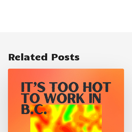
Related Posts
ਬੀ.ਸੀ.
ਵਿੱਚ
ਕੰਮ
ਕਰਨਾ
ਬਹੁਤ
ਗਰਮ
ਹੈ,