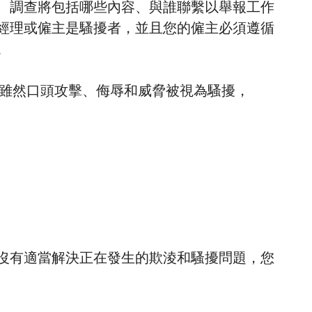
、調查將包括哪些內容、與誰聯繫以舉報工作
經理或僱主是騷擾者，並且您的僱主必須遵循
。
 雖然口頭攻擊、侮辱和威脅被視為騷擾，
沒有適當解決正在發生的欺淩和騷擾問題，您