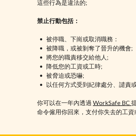
這些行為是違法的;
禁止行動包括：
被停職、下崗或取消職務：
被降職，或被剝奪了晉升的機會;
將您的職責移交給他人;
降低您的工資或工時;
被脅迫或恐嚇;
以任何方式受到紀律處分、譴責
你可以在一年內透過
WorkSafe BC
命令僱用你回來，支付你失去的工資