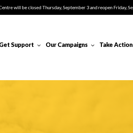
tre will be closed Thursday, September 3 and reopen Friday, S
Get Support
Our Campaigns
Take Action