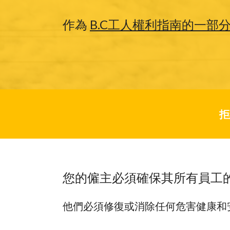
作為
B.C工人權利指南的一部
拒
您的僱主必須確保其所有員工
Hit enter to search or ESC to close
他們必須修復或消除任何危害健康和