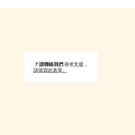
？
請聯絡我們
尋求支援
，
請填寫此表單。