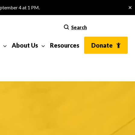
eptember 4 at 1 PM.
✕
Search
About Us
Resources
Donate