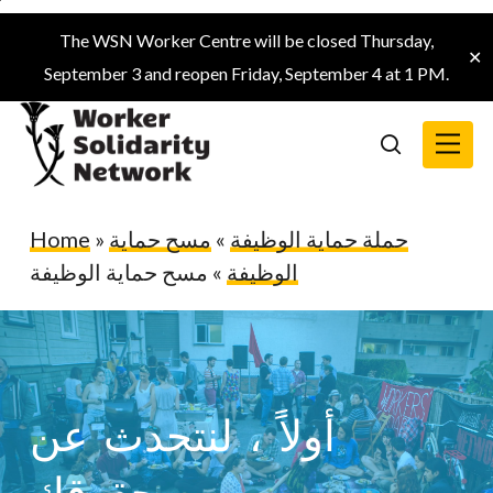
Skip
The WSN Worker Centre will be closed Thursday,
to
✕
September 3 and reopen Friday, September 4 at 1 PM.
main
content
Menu
search
Home
»
مسح حماية
»
حملة حماية الوظيفة
مسح حماية الوظيفة
»
الوظيفة
أولاً ، لنتحدث عن
حقوقك